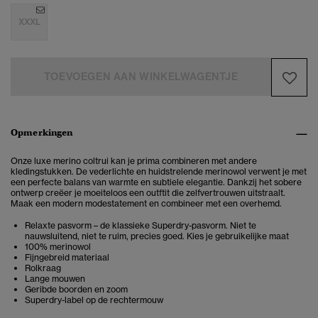
XXXL
TOEVOEGEN AAN WINKELWAGENTJE
Opmerkingen
Onze luxe merino coltrui kan je prima combineren met andere
kledingstukken. De vederlichte en huidstrelende merinowol verwent je met
een perfecte balans van warmte en subtiele elegantie. Dankzij het sobere
ontwerp creëer je moeiteloos een outftit die zelfvertrouwen uitstraalt.
Maak een modern modestatement en combineer met een overhemd.
Relaxte pasvorm – de klassieke Superdry-pasvorm. Niet te
nauwsluitend, niet te ruim, precies goed. Kies je gebruikelijke maat
100% merinowol
Fijngebreid materiaal
Rolkraag
Lange mouwen
Geribde boorden en zoom
Superdry-label op de rechtermouw