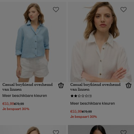
Casual boyfriend overhemd
Casual boyfriend overhemd
van linnen
van linnen
Meer beschikbare kleuren
(1)
€55,99
Meer beschikbare kleuren
Prijs verlaagd van
naar
€79,99
Je bespaart 30%
€55,99
Prijs verlaagd van
naar
€79,99
Je bespaart 30%