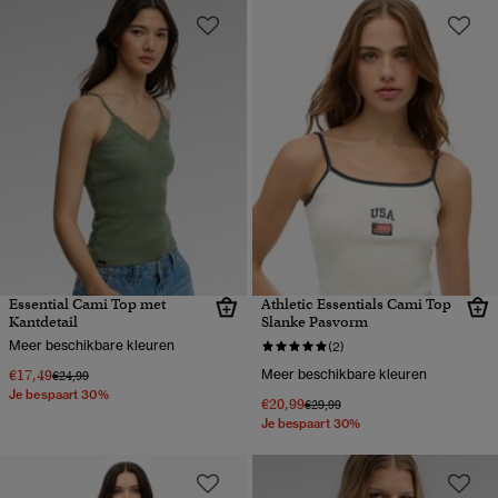
Essential Cami Top met
Athletic Essentials Cami Top
Kantdetail
Slanke Pasvorm
Meer beschikbare kleuren
(2)
€17,49
Meer beschikbare kleuren
Prijs verlaagd van
naar
€24,99
Je bespaart 30%
€20,99
Prijs verlaagd van
naar
€29,99
Je bespaart 30%