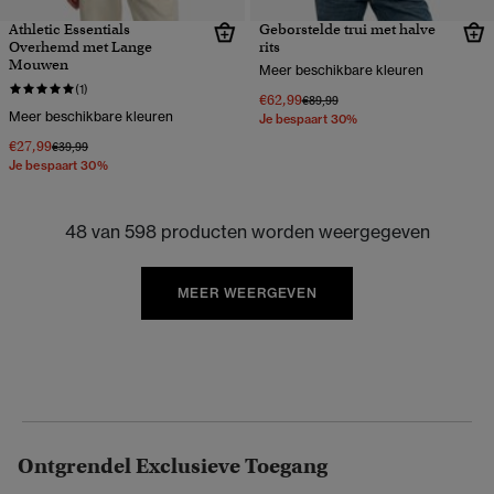
Athletic Essentials
Geborstelde trui met halve
Overhemd met Lange
rits
Mouwen
Meer beschikbare kleuren
(1)
€62,99
Prijs verlaagd van
naar
€89,99
Meer beschikbare kleuren
Je bespaart 30%
€27,99
Prijs verlaagd van
naar
€39,99
Je bespaart 30%
48 van 598 producten worden weergegeven
MEER WEERGEVEN
Ontgrendel Exclusieve Toegang