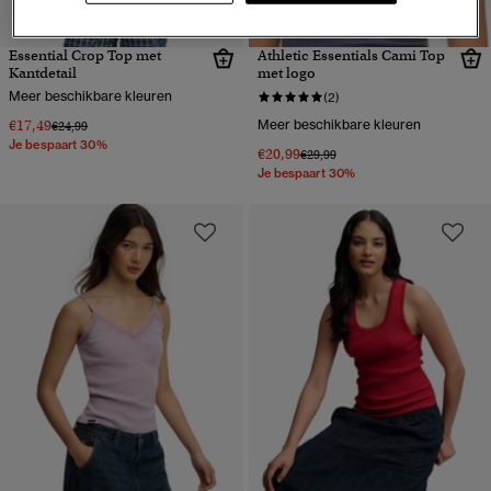
Essential Crop Top met
Athletic Essentials Cami Top
Kantdetail
met logo
Meer beschikbare kleuren
(2)
€17,49
Meer beschikbare kleuren
Prijs verlaagd van
naar
€24,99
Je bespaart 30%
€20,99
Prijs verlaagd van
naar
€29,99
Je bespaart 30%