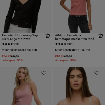
Essential Doorknoop Top
Athletic Essentials
Met Lange Mouwen
hemdtopje met kanten rand
(1)
(2)
Meer beschikbare kleuren
Meer beschikbare kleuren
€24,49
€18,89
Prijs verlaagd van
naar
Prijs verlaagd van
naar
€34,99
€26,99
Je bespaart 30%
Je bespaart 30%