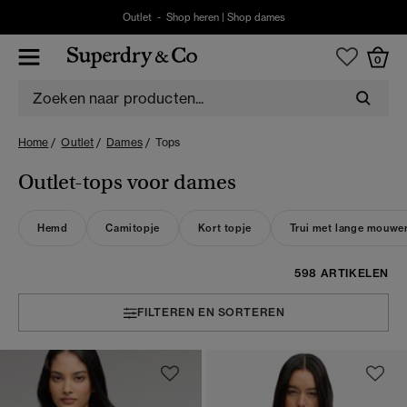
Outlet -
Shop heren
|
Shop dames
0
Home
Outlet
Dames
Tops
Outlet-tops voor dames
Hemd
Camitopje
Kort topje
Trui met lange mouwe
598 ARTIKELEN
FILTEREN EN SORTEREN