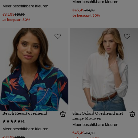
Meer beschikbare kleuren
Meer beschikbare kleuren
€45,49
Prijs verlaagd van
naar
€64,99
€34,99
Prijs verlaagd van
naar
€49,99
Je bespaart 30%
Je bespaart 30%
Beach Resort overhemd
Slim Oxford Overhemd met
Lange Mouwen
(4)
Meer beschikbare kleuren
Meer beschikbare kleuren
€45,49
Prijs verlaagd van
naar
€64,99
€34,99
Prijs verlaagd van
naar
€49,99