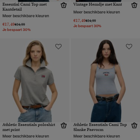
Essential Cami Top met
Vintage Hemdje met Kant
Kantdetail
Meer beschikbare kleuren
Meer beschikbare kleuren
€17,49
Prijs verlaagd van
naar
€24,99
€17,49
Prijs verlaagd van
naar
€24,99
Je bespaart 30%
Je bespaart 30%
Athletic Essentials poloshirt
Athletic Essentials Cami Top
met print
Slanke Pasvorm
Meer beschikbare kleuren
Meer beschikbare kleuren