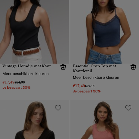
Vintage Hemdje met Kant
Essential Crop Top met
Kantdetail
Meer beschikbare kleuren
Meer beschikbare kleuren
€17,49
Prijs verlaagd van
naar
€24,99
€17,49
Prijs verlaagd van
naar
€24,99
Je bespaart 30%
Je bespaart 30%