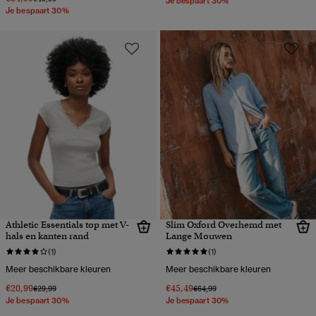
Je bespaart 30%
Je bespaart 30%
Athletic Essentials top met V-
Slim Oxford Overhemd met
hals en kanten rand
Lange Mouwen
(1)
(1)
Meer beschikbare kleuren
Meer beschikbare kleuren
€20,99
€45,49
Prijs verlaagd van
naar
Prijs verlaagd van
naar
€29,99
€64,99
Je bespaart 30%
Je bespaart 30%