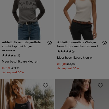
Athletic Essentials geribde
Athletic Essentials Vintage
slimfit top met lange
hemdtopje met kanten rand
mouwen
(1)
(4)
Meer beschikbare kleuren
Meer beschikbare kleuren
€18,89
Prijs verlaagd van
naar
€26,99
€27,99
Prijs verlaagd van
naar
€39,99
Je bespaart 30%
Je bespaart 30%