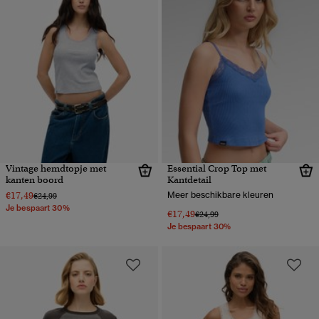
Vintage hemdtopje met
Essential Crop Top met
kanten boord
Kantdetail
€17,49
Meer beschikbare kleuren
Prijs verlaagd van
naar
€24,99
Je bespaart 30%
€17,49
Prijs verlaagd van
naar
€24,99
Je bespaart 30%