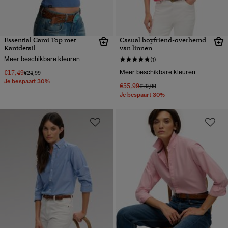
Essential Cami Top met
Casual boyfriend-overhemd
Kantdetail
van linnen
Meer beschikbare kleuren
(1)
€17,49
Meer beschikbare kleuren
Prijs verlaagd van
naar
€24,99
Je bespaart 30%
€55,99
Prijs verlaagd van
naar
€79,99
Je bespaart 30%