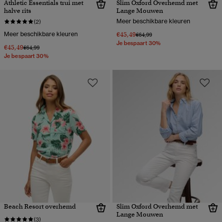
Athletic Essentials trui met
Slim Oxford Overhemd met
halve rits
Lange Mouwen
Meer beschikbare kleuren
(2)
Meer beschikbare kleuren
€45,49
Prijs verlaagd van
naar
€64,99
Je bespaart 30%
€45,49
Prijs verlaagd van
naar
€64,99
Je bespaart 30%
Beach Resort overhemd
Slim Oxford Overhemd met
Lange Mouwen
(3)