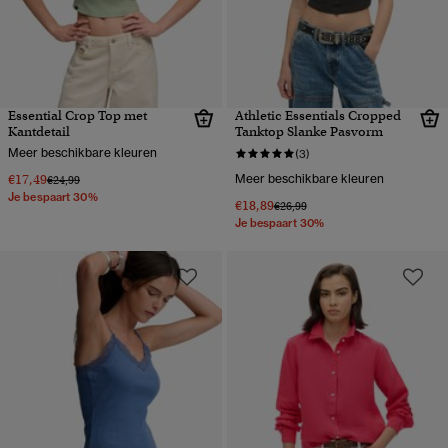
Essential Crop Top met
Athletic Essentials Cropped
Kantdetail
Tanktop Slanke Pasvorm
Meer beschikbare kleuren
(3)
€17,49
Meer beschikbare kleuren
Prijs verlaagd van
naar
€24,99
Je bespaart 30%
€18,89
Prijs verlaagd van
naar
€26,99
Je bespaart 30%