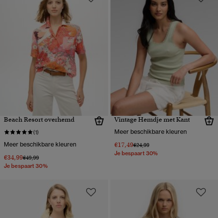
Beach Resort overhemd
Vintage Hemdje met Kant
Meer beschikbare kleuren
(1)
Meer beschikbare kleuren
€17,49
Prijs verlaagd van
naar
€24,99
Je bespaart 30%
€34,99
Prijs verlaagd van
naar
€49,99
Je bespaart 30%