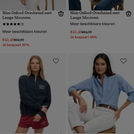
Slim Oxford Overhemd met
Slim Oxford Overhemd met
Lange Mouwen
Lange Mouwen
Meer beschikbare kleuren
(1)
Meer beschikbare kleuren
€45,49
Prijs verlaagd van
naar
€64,99
Je bespaart 30%
€45,49
Prijs verlaagd van
naar
€64,99
Je bespaart 30%