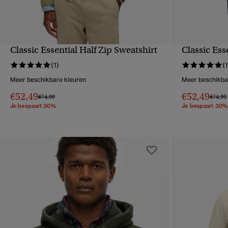
Classic Essential Half Zip Sweatshirt
Classic Ess
SNELLE WEERGAVE
S
(1)
(1
Meer beschikbare kleuren
Meer beschikba
€52,49
€52,49
Prijs verlaagd van
naar
Prijs v
€74,99
€74,99
Je bespaart 30%
Je bespaart 30%