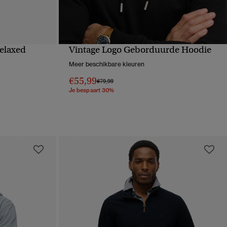
relaxed
Vintage Logo Geborduurde Hoodie
VE
SNELLE WEERGAVE
Meer beschikbare kleuren
€55,99
Prijs verlaagd van
naar
€79,99
Je bespaart 30%