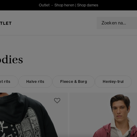
Outlet -
Shop heren
|
Shop dames
TLET
odies
t rits
Halve rits
Fleece & Borg
Henley-trui