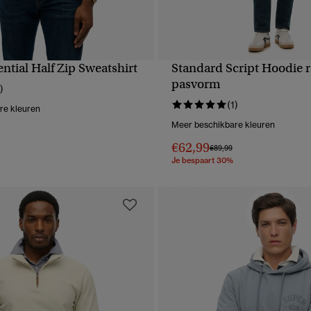
ential Half Zip Sweatshirt
Standard Script Hoodie 
NELLE WEERGAVE
SNELLE WEERGA
pasvorm
)
(1)
re kleuren
Meer beschikbare kleuren
erlaagd van
naar
€62,99
Prijs verlaagd van
naar
€89,99
Je bespaart 30%