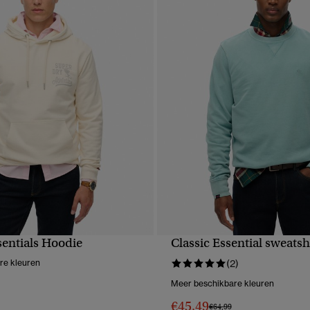
sentials Hoodie
Classic Essential sweatsh
NELLE WEERGAVE
SNELLE WEERGA
re kleuren
(2)
Meer beschikbare kleuren
erlaagd van
naar
€45,49
Prijs verlaagd van
naar
€64,99