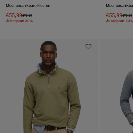
Meer beschikbare kleuren
Meer beschikba
€55,99
€55,99
Prijs verlaagd van
naar
Prijs v
€79,99
€79,99
Je bespaart 30%
Je bespaart 30%