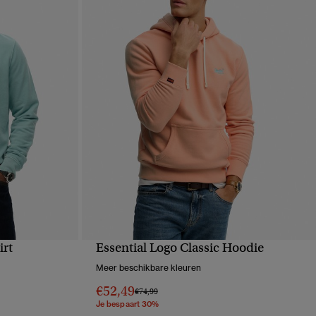
irt
Essential Logo Classic Hoodie
VE
SNELLE WEERGAVE
Meer beschikbare kleuren
€52,49
Prijs verlaagd van
naar
€74,99
Je bespaart 30%