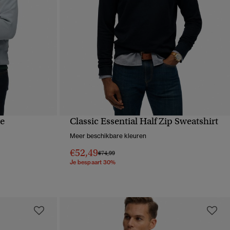
ie
Classic Essential Half Zip Sweatshirt
VE
SNELLE WEERGAVE
Meer beschikbare kleuren
€52,49
Prijs verlaagd van
naar
€74,99
Je bespaart 30%