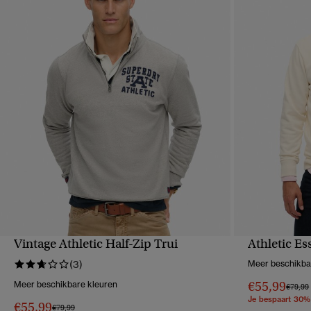
Vintage Athletic Half-Zip Trui
Athletic Es
SNELLE WEERGAVE
S
(3)
Meer beschikba
€55,99
Meer beschikbare kleuren
Prijs v
€79,99
Je bespaart 30%
€55,99
Prijs verlaagd van
naar
€79,99