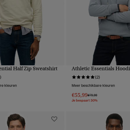
ential Half Zip Sweatshirt
Athletic Essentials Hood
NELLE WEERGAVE
SNELLE WEERGA
)
(2)
re kleuren
Meer beschikbare kleuren
€55,99
erlaagd van
naar
Prijs verlaagd van
naar
€79,99
Je bespaart 30%