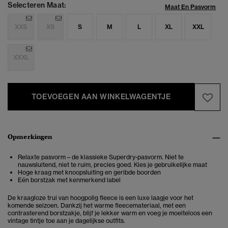
Selecteren Maat:
Maat En Pasvorm
XXS
XS
S
M
L
XL
XXL
XXXL
TOEVOEGEN AAN WINKELWAGENTJE
Opmerkingen
Relaxte pasvorm – de klassieke Superdry-pasvorm. Niet te
nauwsluitend, niet te ruim, precies goed. Kies je gebruikelijke maat
Hoge kraag met knoopsluiting en geribde boorden
Eén borstzak met kenmerkend label
De kraagloze trui van hoogpolig fleece is een luxe laagje voor het
komende seizoen. Dankzij het warme fleecemateriaal, met een
contrasterend borstzakje, blijf je lekker warm en voeg je moeiteloos een
vintage tintje toe aan je dagelijkse outfits.