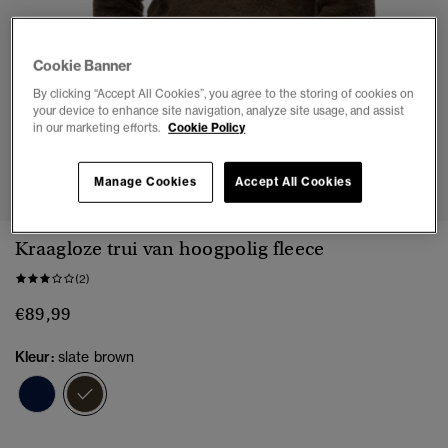
Cookie Banner
By clicking “Accept All Cookies”, you agree to the storing of cookies on
your device to enhance site navigation, analyze site usage, and assist
in our marketing efforts.
Cookie Policy
1
2
3
4
5
6
Manage Cookies
Accept All Cookies
Kraagloze trui van hoogpolig fleece
(2)
€89,99
Kleur:
slate brown
geselecteerd