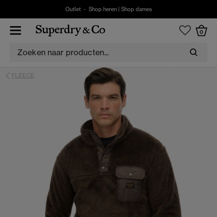
Outlet -
Shop heren
|
Shop dames
0
FLEECE