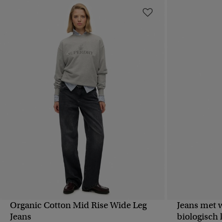
Organic Cotton Mid Rise Wide Leg
Jeans met 
SNELLE WEERGAVE
S
Jeans
biologisch