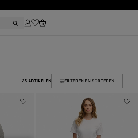
0
35 ARTIKELEN
FILTEREN EN SORTEREN