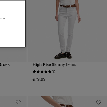
site
Broek
High Rise Skinny Jeans
VE
SNELLE WEERGAVE
(1)
€79,99