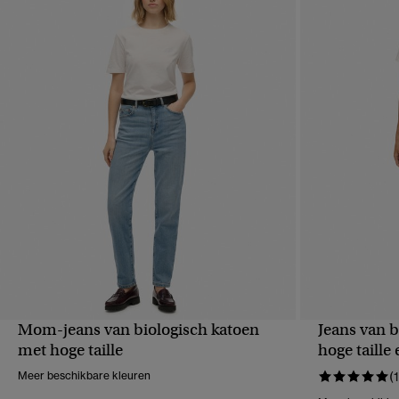
Mom-jeans van biologisch katoen
Jeans van 
SNELLE WEERGAVE
S
met hoge taille
hoge taille
Meer beschikbare kleuren
(1