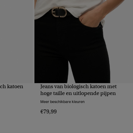
sch katoen
Jeans van biologisch katoen met
VE
SNELLE WEERGAVE
hoge taille en uitlopende pijpen
Meer beschikbare kleuren
€79,99