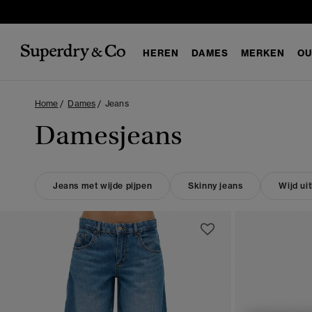
HEREN
DAMES
MERKEN
OU
Home
Dames
Jeans
Damesjeans
Jeans met wijde pijpen
Skinny jeans
Wijd ui