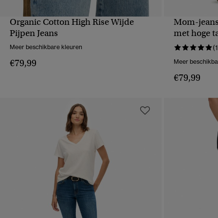
Organic Cotton High Rise Wijde
Mom-jeans 
SNELLE WEERGAVE
S
Pijpen Jeans
met hoge ta
Meer beschikbare kleuren
(1
€79,99
Meer beschikba
€79,99