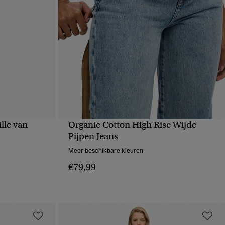
lle van
Organic Cotton High Rise Wijde
VE
SNELLE WEERGAVE
Pijpen Jeans
Meer beschikbare kleuren
€79,99