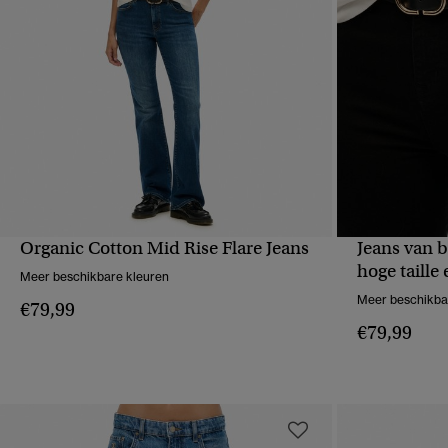
Organic Cotton Mid Rise Flare Jeans
Jeans van 
SNELLE WEERGAVE
S
hoge taille
Meer beschikbare kleuren
Meer beschikba
€79,99
€79,99