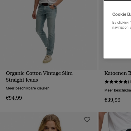
Cookie B
By clicking 
navigation, 
Organic Cotton Vintage Slim
Katoenen B
SNELLE WEERGAVE
S
Straight Jeans
(1
Meer beschikbare kleuren
Meer beschikba
€94,99
€39,99