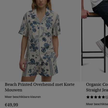
Beach Printed Overhemd met Korte
Organic Co
SNELLE WEERGAVE
S
Mouwen
Straight Je
Meer beschikbare kleuren
(
€49,99
Meer beschikba