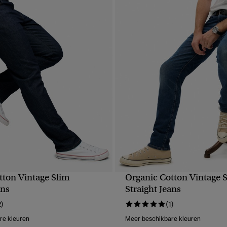
tton Vintage Slim
Organic Cotton Vintage 
NELLE WEERGAVE
SNELLE WEERGA
ans
Straight Jeans
2)
(1)
re kleuren
Meer beschikbare kleuren