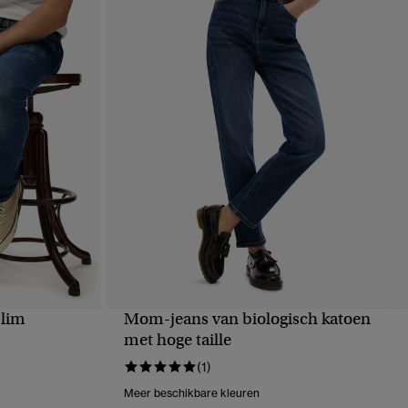
Slim
Mom-jeans van biologisch katoen
VE
SNELLE WEERGAVE
met hoge taille
(1)
Meer beschikbare kleuren