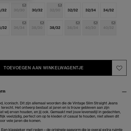
8/32
30/30
30/32
32/30
32/32
32/34
34/32
6/32
36/34
38/30
38/32
38/34
40/30
40/32
TOEVOEGEN AAN WINKELWAGENTJE
gen
d, iconisch. Dit zijn allemaal woorden die de Vintage Slim Straight Jeans
 terecht. Het ontwerp bestaat al jaren en is trouw gebleven aan zijn
t wij ervan houden, en jij ook. Gemaakt met jouw levensstijl in gedachten,
flijk veelzijdig, perfect om op te kleden of casual te houden, niet alleen dit
oor vele jaren die komen.
t. Een klassieker met reden – de originele pasvorm die je overal extra ruimte