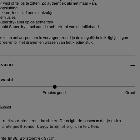
r wijd of te los te zitten. Zo authentiek als het maar kan.
oopsluiting
zakken, inclusief een muntzakje
riemlusjes
Superdry-label op de achterzak
aaid Superdry-label aan de achterkant van de tailleband
art en ontworpen om te vervagen, zodat je de mogelijkheid krijgt je eigen
 creëren bij het dragen en wassen van het kledingstuk.
svorm
erwacht
Precies goed
Groot
 Lezen
t - niet voor niets een klassieker. De originele pasvorm die je extra
uimte geeft zonder baggy te zijn of erg ruim te zitten.
gte 1m88. Borstomtrek 97cm