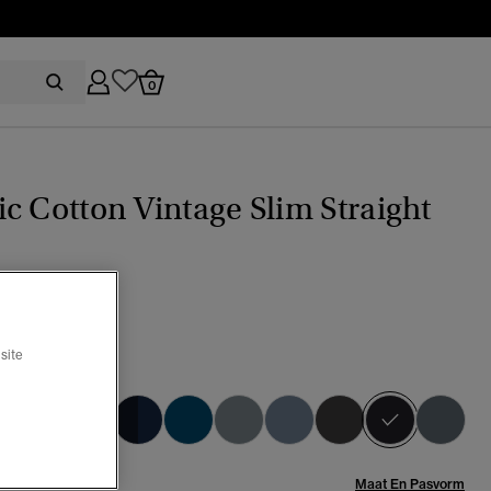
0
c Cotton Vintage Slim Straight
(4)
site
 washed black
geselect
Maat:
Maat En Pasvorm