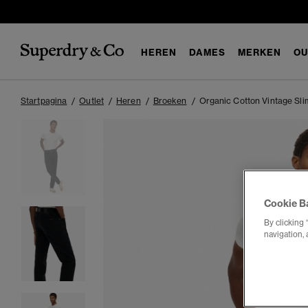
HEREN
DAMES
MERKEN
OU
Startpagina
Outlet
Heren
Broeken
Organic Cotton Vintage Sli
Cookie B
By clicking 
navigation, 