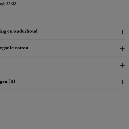
gt:
32/32
ing en onderhoud
rganic cotton
gen (4)