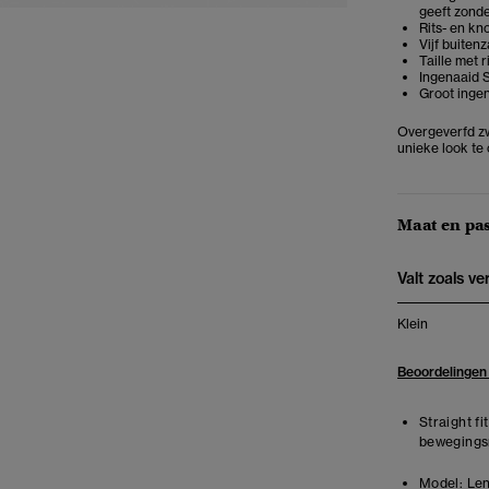
geeft zonde
Rits- en kn
Vijf buiten
Taille met 
Ingenaaid 
Groot ingen
Overgeverfd zw
unieke look te
Maat en pa
Valt zoals v
Klein
Beoordelingen
Straight fi
bewegingsr
Model:
Len