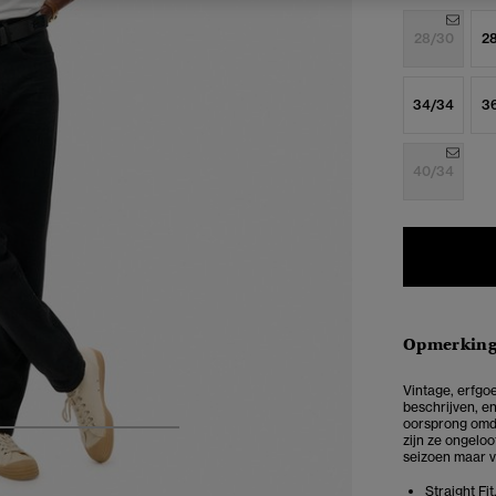
28/30
2
34/34
3
40/34
Opmerkin
Vintage, erfgoe
beschrijven, en
oorsprong omda
5
6
7
8
zijn ze ongeloo
seizoen maar v
Straight Fi