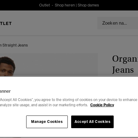
Outlet -
Shop heren
|
Shop dames
TLET
m Straight Jeans
Organi
Jeans
€94,99
anner
“Accept All Cookies”, you agree to the storing of cookies on your device to enhance 
Kleur:
venom
analyze site usage, and assist in our marketing efforts.
Cookie Policy
Manage Cookies
Accept All Cookies
Selecteren 