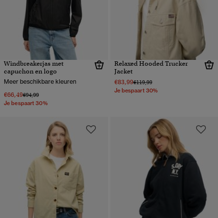
Windbreakerjas met
Relaxed Hooded Trucker
capuchon en logo
Jacket
Meer beschikbare kleuren
€83,99
Prijs verlaagd van
naar
€119,99
Je bespaart 30%
€66,49
Prijs verlaagd van
naar
€94,99
Je bespaart 30%