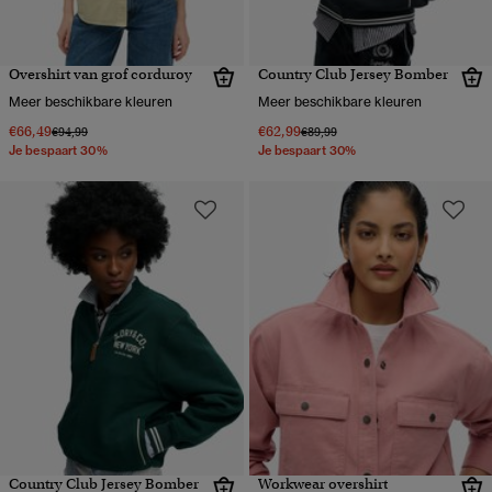
Overshirt van grof corduroy
Country Club Jersey Bomber
Meer beschikbare kleuren
Meer beschikbare kleuren
€66,49
€62,99
Prijs verlaagd van
naar
Prijs verlaagd van
naar
€94,99
€89,99
Je bespaart 30%
Je bespaart 30%
Country Club Jersey Bomber
Workwear overshirt