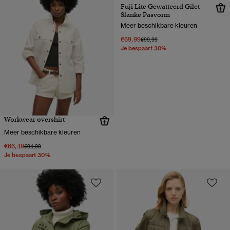
Fuji Lite Gewatteerd Gilet
Slanke Pasvorm
Meer beschikbare kleuren
€69,99
Prijs verlaagd van
naar
€99,99
Je bespaart 30%
Workwear overshirt
Meer beschikbare kleuren
€66,49
Prijs verlaagd van
naar
€94,99
Je bespaart 30%