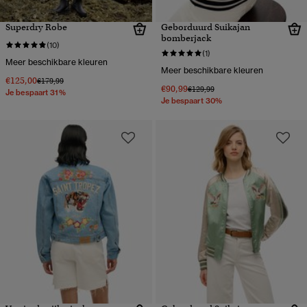
Superdry Robe
Geborduurd Suikajan
bomberjack
(10)
(1)
Meer beschikbare kleuren
Meer beschikbare kleuren
€125,00
Prijs verlaagd van
naar
€179,99
€90,99
Prijs verlaagd van
naar
€129,99
Je bespaart 31%
Je bespaart 30%