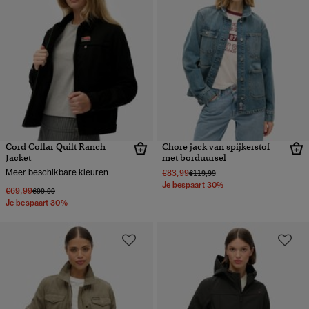
Cord Collar Quilt Ranch
Chore jack van spijkerstof
Jacket
met borduursel
Meer beschikbare kleuren
€83,99
Prijs verlaagd van
naar
€119,99
Je bespaart 30%
€69,99
Prijs verlaagd van
naar
€99,99
Je bespaart 30%