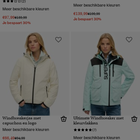
(2)
Meer beschikbare kleuren
Meer beschikbare kleuren
€139,99
Prijs verlaagd van
naar
€199,99
€97,99
Prijs verlaagd van
naar
€139,99
Je bespaart 30%
Je bespaart 30%
Windbreakerjas met
Ultimate Windbreaker met
capuchon en logo
kleurvlakken
Meer beschikbare kleuren
(7)
€66,49
Meer beschikbare kleuren
Prijs verlaagd van
naar
€94,99