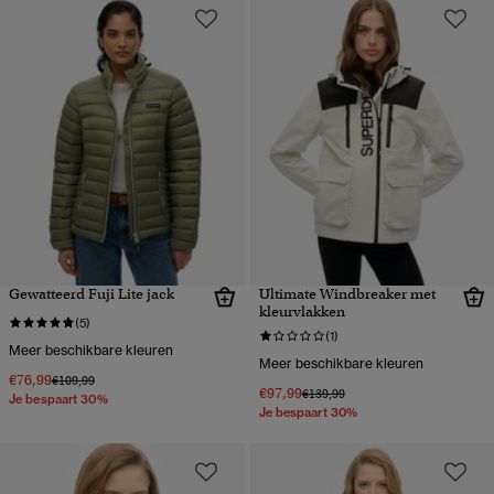
Gewatteerd Fuji Lite jack
Ultimate Windbreaker met
kleurvlakken
(5)
(1)
Meer beschikbare kleuren
Meer beschikbare kleuren
€76,99
Prijs verlaagd van
naar
€109,99
€97,99
Prijs verlaagd van
naar
€139,99
Je bespaart 30%
Je bespaart 30%