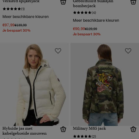
Versierd spijkerjack
Geborduurd Suikajan
bomberjack
(1)
(4)
Meer beschikbare kleuren
Meer beschikbare kleuren
€97,99
Prijs verlaagd van
naar
€139,99
€90,99
Prijs verlaagd van
naar
€129,99
Je bespaart 30%
Je bespaart 30%
Hybride jas met
Military M65 jack
kabelgebreide mouwen
(2)