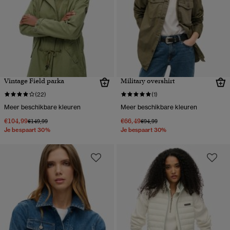
Vintage Field parka
Military overshirt
(22)
(1)
Meer beschikbare kleuren
Meer beschikbare kleuren
€104,99
€66,49
Prijs verlaagd van
naar
Prijs verlaagd van
naar
€149,99
€94,99
Je bespaart 30%
Je bespaart 30%