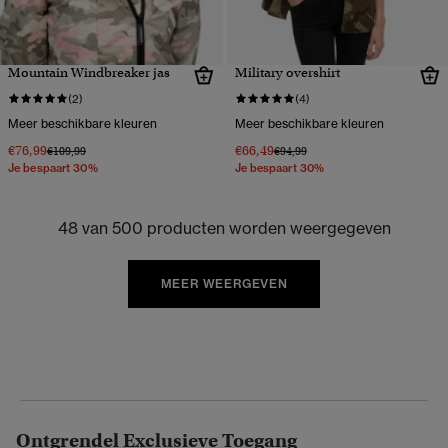
Mountain Windbreaker jas
Military overshirt
(2)
(4)
Meer beschikbare kleuren
Meer beschikbare kleuren
€76,99
€66,49
Prijs verlaagd van
naar
Prijs verlaagd van
naar
€109,99
€94,99
Je bespaart 30%
Je bespaart 30%
48 van 500 producten worden weergegeven
MEER WEERGEVEN
Ontgrendel Exclusieve Toegang