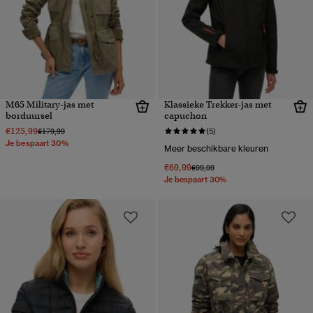
M65 Military-jas met
Klassieke Trekker-jas met
borduursel
capuchon
€125,99
Prijs verlaagd van
naar
€179,99
(5)
Je bespaart 30%
Meer beschikbare kleuren
€69,99
Prijs verlaagd van
naar
€99,99
Je bespaart 30%