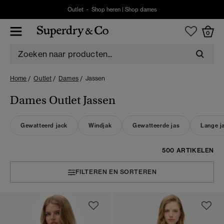
Outlet -
Shop heren
|
Shop dames
0
Home
Outlet
Dames
Jassen
Dames Outlet Jassen
Gewatteerd jack
Windjak
Gewatteerde jas
Lange j
500 ARTIKELEN
FILTEREN EN SORTEREN