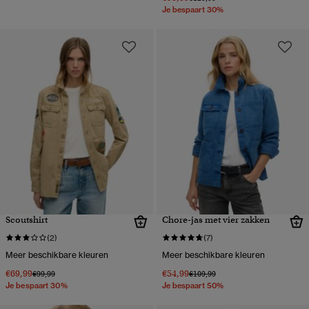
Je bespaart 30%
Scoutshirt
Chore-jas met vier zakken
(2)
(7)
Meer beschikbare kleuren
Meer beschikbare kleuren
€69,99
€54,99
Prijs verlaagd van
naar
Prijs verlaagd van
naar
€99,99
€109,99
Je bespaart 30%
Je bespaart 50%