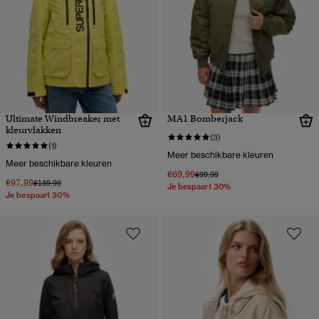
Ultimate Windbreaker met
MA1 Bomberjack
kleurvlakken
(3)
(1)
Meer beschikbare kleuren
Meer beschikbare kleuren
€69,99
Prijs verlaagd van
naar
€99,99
€97,99
Prijs verlaagd van
naar
€139,99
Je bespaart 30%
Je bespaart 30%