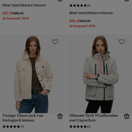
Meer beschikbare kleuren
(1)
€62,99
Meer beschikbare kleuren
Prijs verlaagd van
naar
€89,99
Je bespaart 30%
€66,49
Prijs verlaagd van
naar
€94,99
Je bespaart 30%
Vintage Chore jack van
Ultimate Tech Windbreaker
biologisch katoen
met Capuchon
(7)
(1)