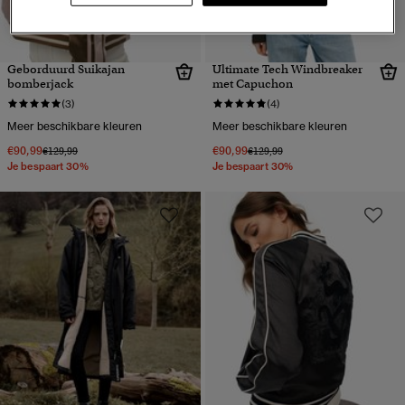
Geborduurd Suikajan
Ultimate Tech Windbreaker
bomberjack
met Capuchon
(3)
(4)
Meer beschikbare kleuren
Meer beschikbare kleuren
€90,99
€90,99
Prijs verlaagd van
naar
Prijs verlaagd van
naar
€129,99
€129,99
Je bespaart 30%
Je bespaart 30%