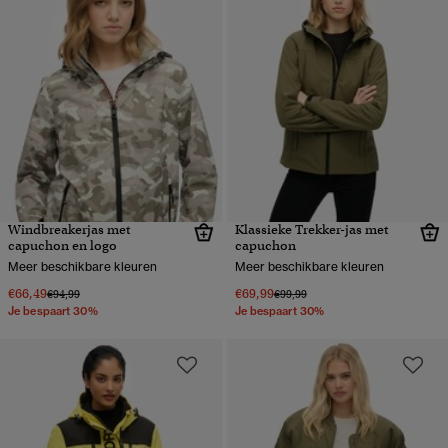
Windbreakerjas met
Klassieke Trekker-jas met
capuchon en logo
capuchon
Meer beschikbare kleuren
Meer beschikbare kleuren
€66,49
€69,99
Prijs verlaagd van
naar
Prijs verlaagd van
naar
€94,99
€99,99
Je bespaart 30%
Je bespaart 30%