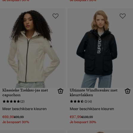
Klassieke Trekker-jas met
Ultimate Windbreaker met
capuchon
kleurvlakken
(2)
(4)
Meer beschikbare kleuren
Meer beschikbare kleuren
€69,99
€97,99
Prijs verlaagd van
naar
Prijs verlaagd van
naar
€99,99
€139,99
Je bespaart 30%
Je bespaart 30%