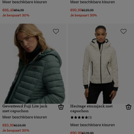
Meer beschikbare kleuren
Meer beschikbare kleuren
€66,49
€90,99
Prijs verlaagd van
naar
Prijs verlaagd van
naar
€94,99
€129,99
Je bespaart 30%
Je bespaart 30%
Gewatteerd Fuji Lite jack
Heritage stormjack met
met capuchon
capuchon
Meer beschikbare kleuren
(1)
€83,99
Meer beschikbare kleuren
Prijs verlaagd van
naar
€119,99
Je bespaart 30%
€90,99
Prijs verlaagd van
naar
€129,99