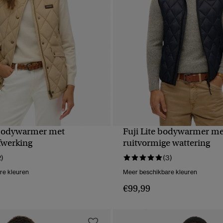
bodywarmer met
Fuji Lite bodywarmer me
NELLE WEERGAVE
SNELLE WEERGA
fwerking
ruitvormige wattering
2)
(3)
re kleuren
Meer beschikbare kleuren
€99,99