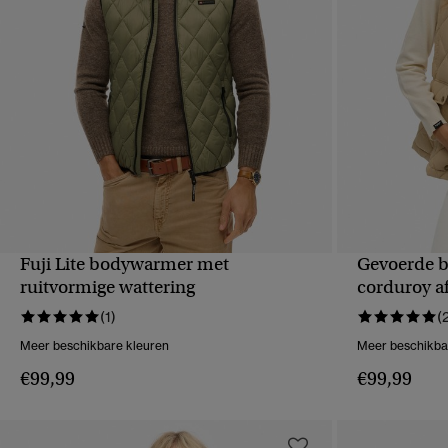
Fuji Lite bodywarmer met
Gevoerde 
SNELLE WEERGAVE
S
ruitvormige wattering
corduroy a
(1)
(
Meer beschikbare kleuren
Meer beschikba
€99,99
€99,99