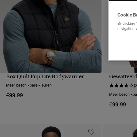
Cookie B
By clicking 
navigation, 
Box Quilt Fuji Lite Bodywarmer
Gewatteerd 
SNELLE WEERGAVE
S
Meer beschikbare kleuren
(
€99,99
Meer beschikba
€99,99