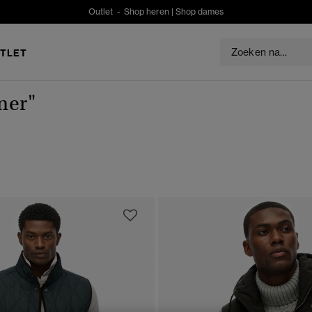
Outlet -
Shop heren
|
Shop dames
TLET
mer"