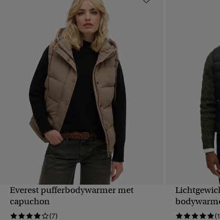
Everest pufferbodywarmer met
Lichtgewic
SNELLE WEERGAVE
S
capuchon
bodywarm
(7)
(1