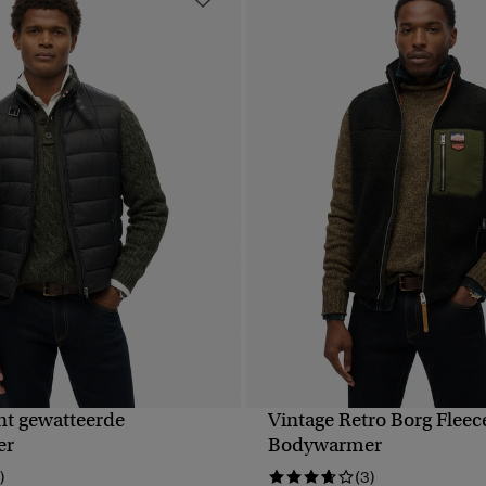
ht gewatteerde
Vintage Retro Borg Fleec
NELLE WEERGAVE
SNELLE WEERGA
er
Bodywarmer
)
(3)