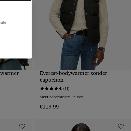
site
ywarmer
Everest-bodywarmer zonder
VE
SNELLE WEERGAVE
capuchon
(11)
Meer beschikbare kleuren
€119,99