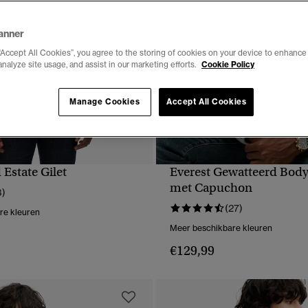
anner
“Accept All Cookies”, you agree to the storing of cookies on your device to enhance 
analyze site usage, and assist in our marketing efforts.
Cookie Policy
Manage Cookies
Accept All Cookies
Estate Gilet
Everest Gewatteerd Bod
NELLE WEERGAVE
SNELLE WEERGA
met Capuchon
3)
(27)
re kleuren
Meer beschikbare kleuren
€129,99