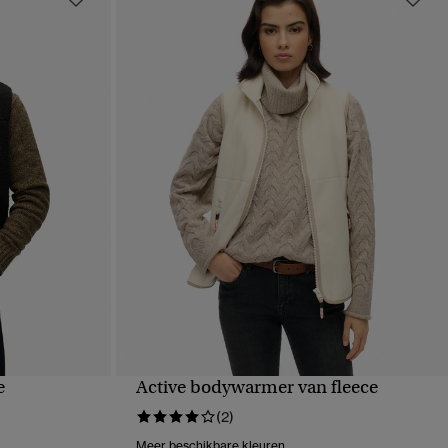
e
Active bodywarmer van fleece
VE
SNELLE WEERGAVE
(2)
Meer beschikbare kleuren