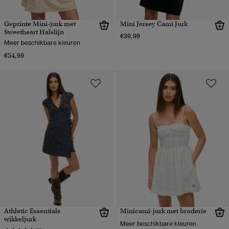
Geprinte Mini-jurk met
Mini Jersey Cami Jurk
Sweetheart Halslijn
€39,99
Meer beschikbare kleuren
€54,99
Athletic Essentials
Minicami-jurk met broderie
wikkeljurk
Meer beschikbare kleuren