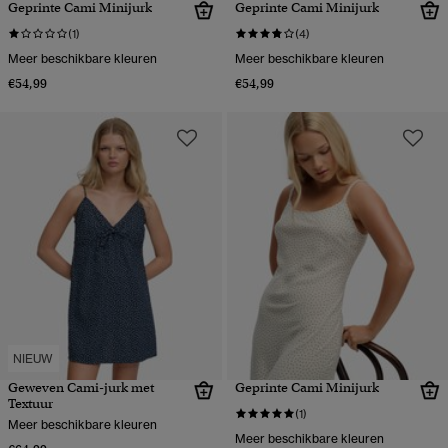
Geprinte Cami Minijurk
Geprinte Cami Minijurk
(1)
(4)
Meer beschikbare kleuren
Meer beschikbare kleuren
€54,99
€54,99
NIEUW
Geweven Cami-jurk met
Geprinte Cami Minijurk
Textuur
(1)
Meer beschikbare kleuren
Meer beschikbare kleuren