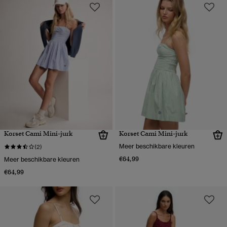
Korset Cami Mini-jurk
Korset Cami Mini-jurk
Meer beschikbare kleuren
(2)
€64,99
Meer beschikbare kleuren
€64,99