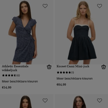
Athletic Essentials
Korset Cami Mini-jurk
wikkeljurk
(1)
(6)
Meer beschikbare kleuren
Meer beschikbare kleuren
€64,99
€54,99