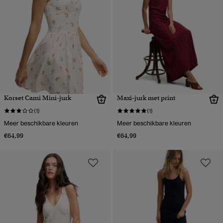
Korset Cami Mini-jurk
Maxi-jurk met print
(1)
(1)
Meer beschikbare kleuren
Meer beschikbare kleuren
€64,99
€64,99