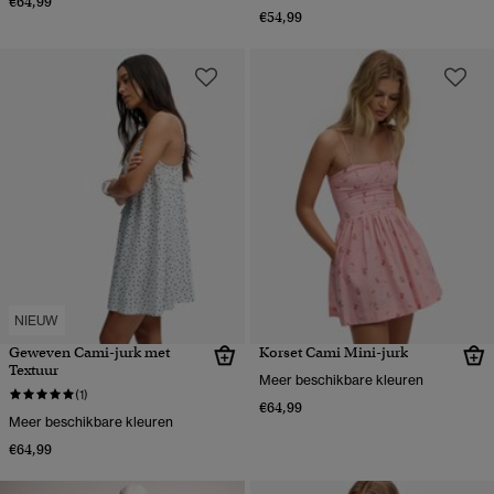
€64,99
€54,99
NIEUW
Geweven Cami-jurk met
Korset Cami Mini-jurk
Textuur
Meer beschikbare kleuren
(1)
€64,99
Meer beschikbare kleuren
€64,99