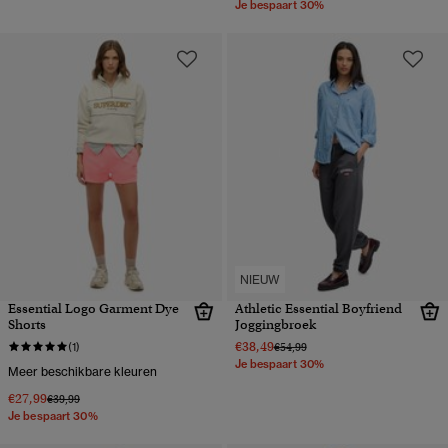
Je bespaart 30%
NIEUW
Essential Logo Garment Dye
Athletic Essential Boyfriend
Shorts
Joggingbroek
€38,49
Prijs verlaagd van
naar
(1)
€54,99
Je bespaart 30%
Meer beschikbare kleuren
€27,99
Prijs verlaagd van
naar
€39,99
Je bespaart 30%