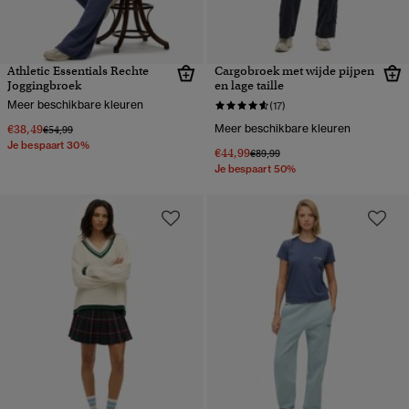
Athletic Essentials Rechte
Cargobroek met wijde pijpen
Joggingbroek
en lage taille
Meer beschikbare kleuren
(17)
€38,49
Meer beschikbare kleuren
Prijs verlaagd van
naar
€54,99
Je bespaart 30%
€44,99
Prijs verlaagd van
naar
€89,99
Je bespaart 50%