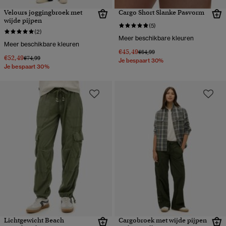
Velours joggingbroek met
Cargo Short Slanke Pasvorm
wijde pijpen
(5)
(2)
Meer beschikbare kleuren
Meer beschikbare kleuren
€45,49
Prijs verlaagd van
naar
€64,99
€52,49
Prijs verlaagd van
naar
€74,99
Je bespaart 30%
Je bespaart 30%
Lichtgewicht Beach
Cargobroek met wijde pijpen