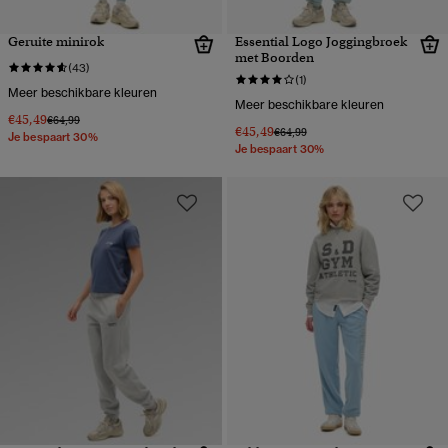
Geruite minirok
Essential Logo Joggingbroek
met Boorden
(43)
(1)
Meer beschikbare kleuren
Meer beschikbare kleuren
€45,49
Prijs verlaagd van
naar
€64,99
€45,49
Prijs verlaagd van
naar
€64,99
Je bespaart 30%
Je bespaart 30%