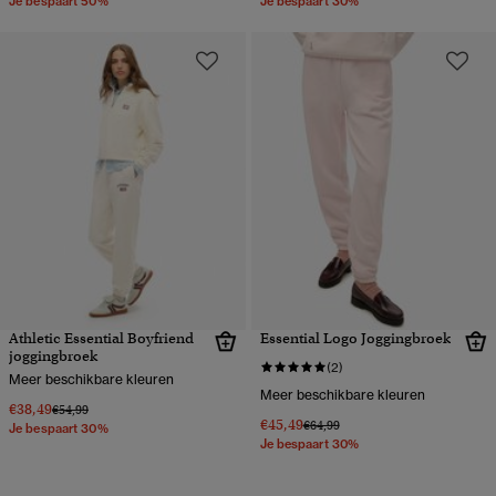
Je bespaart 50%
Je bespaart 30%
Athletic Essential Boyfriend
Essential Logo Joggingbroek
joggingbroek
(2)
Meer beschikbare kleuren
Meer beschikbare kleuren
€38,49
Prijs verlaagd van
naar
€54,99
€45,49
Prijs verlaagd van
naar
€64,99
Je bespaart 30%
Je bespaart 30%