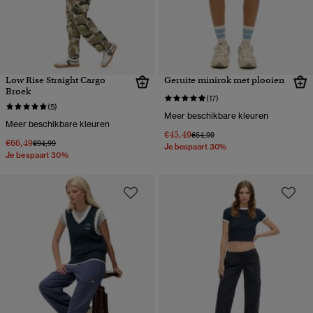
Low Rise Straight Cargo
Geruite minirok met plooien
Broek
(17)
(5)
Meer beschikbare kleuren
Meer beschikbare kleuren
€45,49
Prijs verlaagd van
naar
€64,99
€66,49
Prijs verlaagd van
naar
€94,99
Je bespaart 30%
Je bespaart 30%