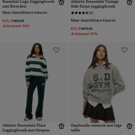
Essential Logo Joggingbroek
Athletic Essentials Vintage
met Boorden
Side Stripe joggingbroek
Meer beschikbare kleuren
(2)
€45,49
Meer beschikbare kleuren
Prijs verlaagd van
naar
€64,99
Je bespaart 30%
€55,99
Prijs verlaagd van
naar
€79,99
Je bespaart 30%
Athletic Essentials Flare
Geplooide minirok met lage
Joggingbroek met Strepen
taille