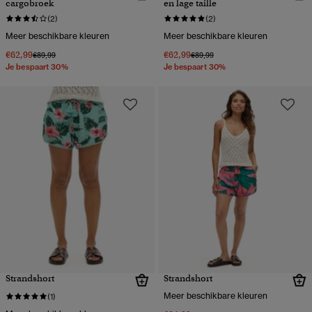
cargobroek
en lage taille
(2)
(2)
Meer beschikbare kleuren
Meer beschikbare kleuren
€62,99
€62,99
Prijs verlaagd van
naar
Prijs verlaagd van
naar
€89,99
€89,99
Je bespaart 30%
Je bespaart 30%
Strandshort
Strandshort
Meer beschikbare kleuren
(1)