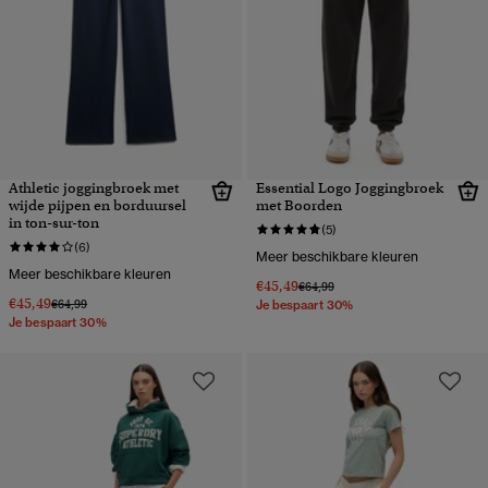
Athletic joggingbroek met
Essential Logo Joggingbroek
wijde pijpen en borduursel
met Boorden
in ton-sur-ton
(5)
(6)
Meer beschikbare kleuren
Meer beschikbare kleuren
€45,49
Prijs verlaagd van
naar
€64,99
€45,49
Prijs verlaagd van
naar
€64,99
Je bespaart 30%
Je bespaart 30%