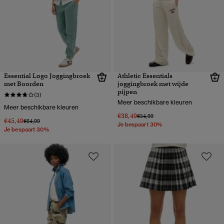
Essential Logo Joggingbroek
Athletic Essentials
met Boorden
joggingbroek met wijde
pijpen
(3)
Meer beschikbare kleuren
Meer beschikbare kleuren
€38,49
Prijs verlaagd van
naar
€54,99
€45,49
Prijs verlaagd van
naar
€64,99
Je bespaart 30%
Je bespaart 30%