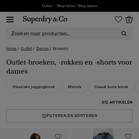
Outlet -
Shop heren
|
Shop dames
0
Home
Outlet
Dames
Broeken
Outlet-broeken, -rokken en -shorts voor
dames
Klassieke joggingbroek
Minirok
Casual korte broek
512 ARTIKELEN
FILTEREN EN SORTEREN