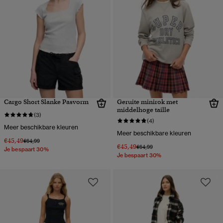
Cargo Short Slanke Pasvorm
Geruite minirok met
middelhoge taille
(3)
(4)
Meer beschikbare kleuren
Meer beschikbare kleuren
€45,49
Prijs verlaagd van
naar
€64,99
€45,49
Prijs verlaagd van
naar
€64,99
Je bespaart 30%
Je bespaart 30%