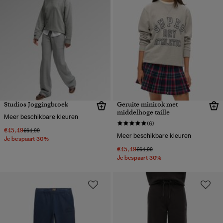
Studios Joggingbroek
Geruite minirok met
middelhoge taille
Meer beschikbare kleuren
(6)
€45,49
Prijs verlaagd van
naar
€64,99
Meer beschikbare kleuren
Je bespaart 30%
€45,49
Prijs verlaagd van
naar
€64,99
Je bespaart 30%