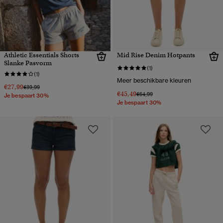
Athletic Essentials Shorts
Mid Rise Denim Hotpants
Slanke Pasvorm
(1)
(1)
Meer beschikbare kleuren
€27,99
Prijs verlaagd van
naar
€39,99
€45,49
Prijs verlaagd van
naar
€64,99
Je bespaart 30%
Je bespaart 30%