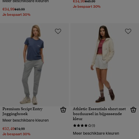
Meer beschikbare kleuren
€34,99
Prijs verlaagd van
naar
€49,99
Je bespaart 30%
€34,99
Prijs verlaagd van
naar
€49,99
Je bespaart 30%
Premium Script Entry
Athletic Essentials short met
Joggingbroek
borduursel in bijpassende
kleur
Meer beschikbare kleuren
(1)
€52,49
Prijs verlaagd van
naar
€74,99
Meer beschikbare kleuren
Je bespaart 30%