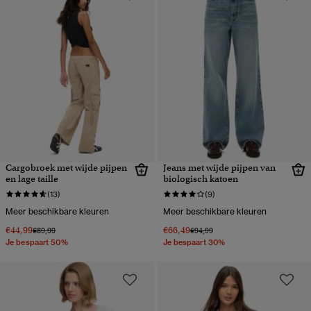
Cargobroek met wijde pijpen
Jeans met wijde pijpen van
en lage taille
biologisch katoen
(13)
(9)
Meer beschikbare kleuren
Meer beschikbare kleuren
€44,99
€66,49
Prijs verlaagd van
naar
Prijs verlaagd van
naar
€89,99
€94,99
Je bespaart 50%
Je bespaart 30%