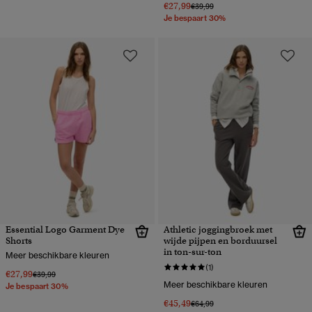
€27,99
Prijs verlaagd van
naar
€39,99
Je bespaart 30%
Essential Logo Garment Dye
Athletic joggingbroek met
Shorts
wijde pijpen en borduursel
in ton-sur-ton
Meer beschikbare kleuren
(1)
€27,99
Prijs verlaagd van
naar
€39,99
Meer beschikbare kleuren
Je bespaart 30%
€45,49
Prijs verlaagd van
naar
€64,99