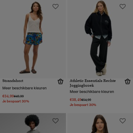
Strandshort
Athletic Essentials Rechte
Joggingbroek
Meer beschikbare kleuren
Meer beschikbare kleuren
€34,99
Prijs verlaagd van
naar
€49,99
€38,49
Prijs verlaagd van
naar
€54,99
Je bespaart 30%
Je bespaart 30%