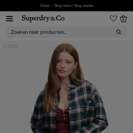
Outlet -
Shop heren
|
Shop dames
0
TOPS