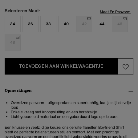
Selecteren Maat:
Maat En Pasvorm
34
36
38
40
42
44
46
48
TOEVOEGEN AAN WINKELWAGENTJE
Opmerkingen
Oversized pasvorm – uitgesproken en superluchtig, laat je stijl de vrije
loop
Enkele kraag met knoopsluiting en een borstzakje
Licht geborsteld materiaal en een geborduurd logo op de borst
Een knusse en veelzijdige keuze: ons geruite flanellen Boyfriend Shirt
biedt de perfecte balans tussen stijl en comfort. Met een prachtige
oversized pasvorm en een heerlijk licht geborstelde voering draag je dit