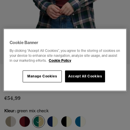
Cookie Banner
1
2
3
4
5
By clicking “Accept All Cookies”, you agree to the storing of cookies on
your device to enhance site navigation, analyze site usage, and assist
in our marketing efforts.
Cookie Policy
Geruite Flanellen Boyfriend Shirt Oversized
Manage Cookies
Accept All Cookies
Pasvorm
(5)
€54,99
Kleur:
green mix check
geselecteerd