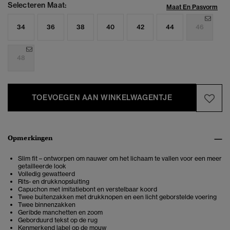
Selecteren Maat:
Maat En Pasvorm
34
36
38
40
42
44
46
48
TOEVOEGEN AAN WINKELWAGENTJE
Opmerkingen
Slim fit – ontworpen om nauwer om het lichaam te vallen voor een meer
getailleerde look
Volledig gewatteerd
Rits- en drukknopsluiting
Capuchon met imitatiebont en verstelbaar koord
Twee buitenzakken met drukknopen en een licht geborstelde voering
Twee binnenzakken
Geribde manchetten en zoom
Geborduurd tekst op de rug
Kenmerkend label op de mouw