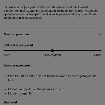
Blijf warm en stijlvol gedurende het hele seizoen met ons Everest
Bomberjack met Capuchon. Gemaakt in de ideale slim fit met imitatiebont
op de capuchon, ontworpen om bij alles te passen wat je wilt, zodat het
moeiteloos in je lifestyle past.
Maat en pasvorm
Valt zoals verwacht
Klein
Precies goed
Groot
Beoordelingen Lezen
Slim fit – zit strakker op het lichaam voor een meer getailleerde
look.
Model:
Lengte 1m74. Borstomtrek 80 cm
Model draagt:
38
Maattabel