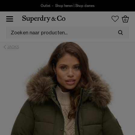
Outlet -
Shop heren
|
Shop dames
0
JACKS