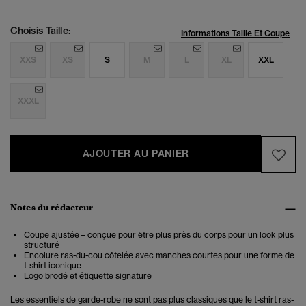
Choisis Taille:
Informations Taille Et Coupe
XXS
XS
S
M
L
XL
XXL
XXXL
AJOUTER AU PANIER
Notes du rédacteur
Coupe ajustée – conçue pour être plus près du corps pour un look plus
structuré
Encolure ras-du-cou côtelée avec manches courtes pour une forme de
t-shirt iconique
Logo brodé et étiquette signature
Les essentiels de garde-robe ne sont pas plus classiques que le t-shirt ras-