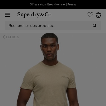
Offres saisonnières -
Homme
|
Femme
0
T-SHIRTS