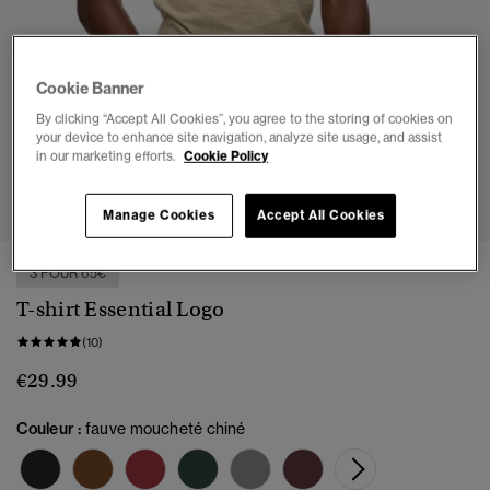
Cookie Banner
By clicking “Accept All Cookies”, you agree to the storing of cookies on
your device to enhance site navigation, analyze site usage, and assist
in our marketing efforts.
Cookie Policy
1
2
3
4
5
Manage Cookies
Accept All Cookies
3 POUR 65€
T-shirt Essential Logo
(10)
€29.99
Couleur :
fauve moucheté chiné