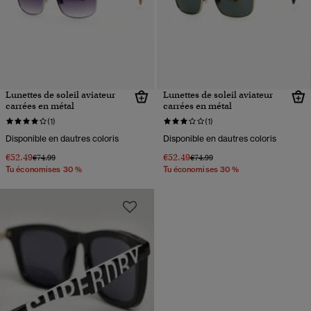
Lunettes de soleil aviateur
Lunettes de soleil aviateur
carrées en métal
carrées en métal
(1)
(1)
Disponible en dautres coloris
Disponible en dautres coloris
€52.49
€52.49
Prix réduit de
à
Prix réduit de
à
€74.99
€74.99
Tu économises 30 %
Tu économises 30 %