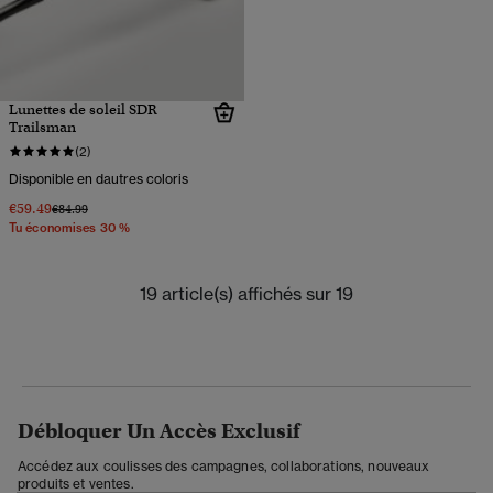
Lunettes de soleil SDR
Trailsman
(2)
Disponible en dautres coloris
€59.49
Prix réduit de
à
€84.99
Tu économises 30 %
19 article(s) affichés sur 19
Débloquer Un Accès Exclusif
Accédez aux coulisses des campagnes, collaborations, nouveaux
produits et ventes.