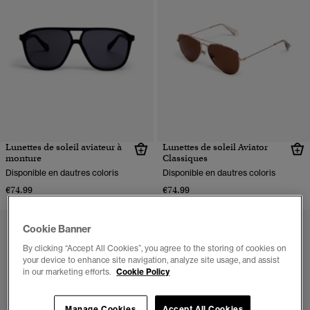
Lunettes de soleil aviateur à
Lunettes de soleil Aviator
monture
Classiques
Disponible en dautres coloris
Disponible en dautres coloris
€74.99
€74.99
Cookie Banner
By clicking “Accept All Cookies”, you agree to the storing of cookies on
your device to enhance site navigation, analyze site usage, and assist
in our marketing efforts.
Cookie Policy
Manage Cookies
Accept All Cookies