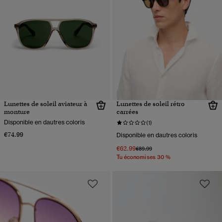
Lunettes de soleil aviateur à
Lunettes de soleil rétro
monture
carrées
Disponible en dautres coloris
(1)
€74.99
Disponible en dautres coloris
€62.99
Prix réduit de
à
€89.99
Tu économises 30 %