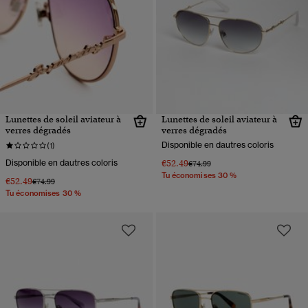
Lunettes de soleil aviateur à
Lunettes de soleil aviateur à
verres dégradés
verres dégradés
Disponible en dautres coloris
(1)
Disponible en dautres coloris
€52.49
Prix réduit de
à
€74.99
Tu économises 30 %
€52.49
Prix réduit de
à
€74.99
Tu économises 30 %