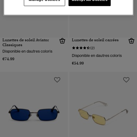
Lunettes de soleil Aviator
Lunettes de soleil carrées
Classiques
(2)
Disponible en dautres coloris
Disponible en dautres coloris
€74.99
€54.99