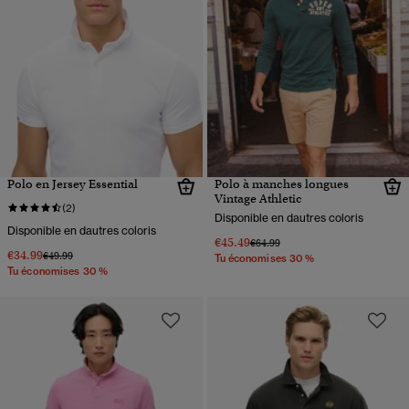
Polo en Jersey Essential
Polo à manches longues
Vintage Athletic
(2)
Disponible en dautres coloris
Disponible en dautres coloris
€45.49
Prix réduit de
à
€64.99
€34.99
Prix réduit de
à
€49.99
Tu économises 30 %
Tu économises 30 %