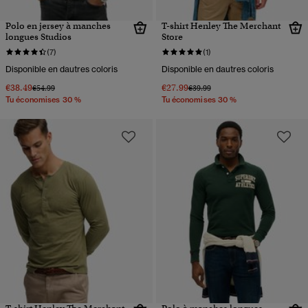
Polo en jersey à manches
T-shirt Henley The Merchant
longues Studios
Store
(7)
(1)
Disponible en dautres coloris
Disponible en dautres coloris
€38.49
€27.99
Prix réduit de
à
Prix réduit de
à
€54.99
€39.99
Tu économises 30 %
Tu économises 30 %