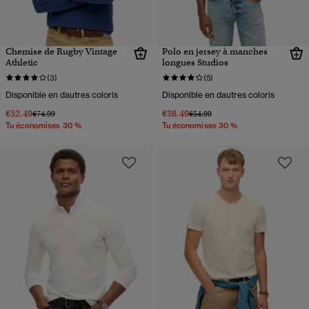
Chemise de Rugby Vintage
Polo en jersey à manches
Athletic
longues Studios
(3)
(5)
Disponible en dautres coloris
Disponible en dautres coloris
€52.49
€38.49
Prix réduit de
à
Prix réduit de
à
€74.99
€54.99
Tu économises 30 %
Tu économises 30 %