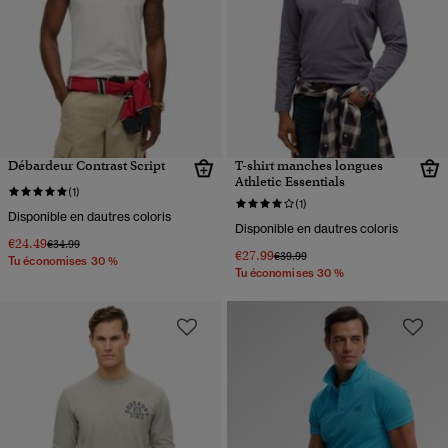
Débardeur Contrast Script
T-shirt manches longues
Athletic Essentials
(1)
(1)
Disponible en dautres coloris
Disponible en dautres coloris
€24.49
Prix réduit de
à
€34.99
€27.99
Prix réduit de
à
€39.99
Tu économises 30 %
Tu économises 30 %