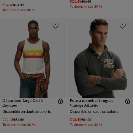
€24.49
Prix réduit de
à
€34.99
€24.49
Prix réduit de
à
€34.99
Tu économises 30 %
Tu économises 30 %
Débardeur Logo Cali à
Polo à manches longues
Rayures
Vintage Athletic
Disponible en dautres coloris
Disponible en dautres coloris
€24.49
€45.49
Prix réduit de
à
Prix réduit de
à
€34.99
€64.99
Tu économises 30 %
Tu économises 30 %