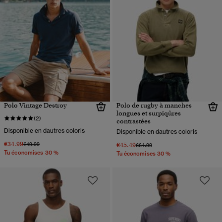
Polo Vintage Destroy
Polo de rugby à manches
longues et surpiqûres
(2)
contrastées
Disponible en dautres coloris
Disponible en dautres coloris
€34.99
Prix réduit de
à
€49.99
€45.49
Prix réduit de
à
€64.99
Tu économises 30 %
Tu économises 30 %