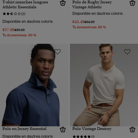
T-shirt manches longues
Polo de Rugby Jersey
Athletic Essentials
Vintage Athletic
Disponible en dautres coloris
(2)
Disponible en dautres coloris
€45.49
Prix réduit de
à
€64.99
Tu économises 30 %
€27.99
Prix réduit de
à
€39.99
Tu économises 30 %
Polo en Jersey Essential
Polo Vintage Destroy
Disponible en dautres coloris
(1)