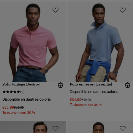
Polo Vintage Destroy
Polo en Jersey Essential
Disponible en dautres coloris
(2)
Disponible en dautres coloris
€34.99
Prix réduit de
à
€49.99
Tu économises 30 %
€34.99
Prix réduit de
à
€49.99
Tu économises 30 %