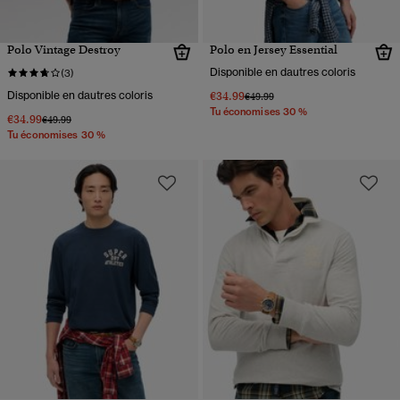
Polo Vintage Destroy
Polo en Jersey Essential
Disponible en dautres coloris
(3)
Disponible en dautres coloris
€34.99
Prix réduit de
à
€49.99
Tu économises 30 %
€34.99
Prix réduit de
à
€49.99
Tu économises 30 %