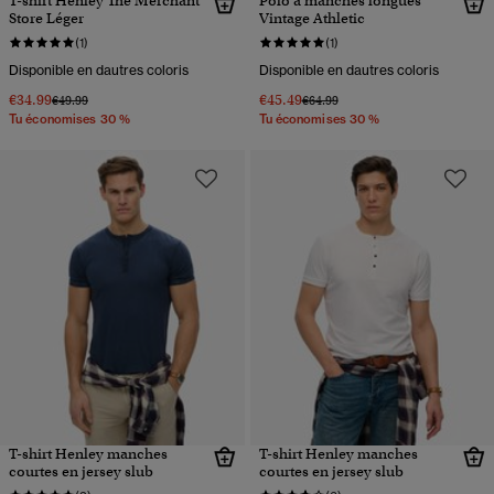
T-shirt Henley The Merchant
Polo à manches longues
Store Léger
Vintage Athletic
(1)
(1)
Disponible en dautres coloris
Disponible en dautres coloris
€34.99
€45.49
Prix réduit de
à
Prix réduit de
à
€49.99
€64.99
Tu économises 30 %
Tu économises 30 %
T-shirt Henley manches
T-shirt Henley manches
courtes en jersey slub
courtes en jersey slub