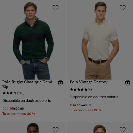
Polo Rugby Classique Demi-
Polo Vintage Destroy
Zip
(4)
(3)
Disponible en dautres coloris
Disponible en dautres coloris
€34.99
Prix réduit de
à
€49.99
€55.99
Prix réduit de
à
€79.99
Tu économises 30 %
Tu économises 30 %