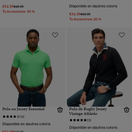
€34.99
Disponible en dautres coloris
Prix réduit de
à
€49.99
Tu économises 30 %
€34.99
Prix réduit de
à
€49.99
Tu économises 30 %
Polo en Jersey Essential
Polo de Rugby Jersey
Vintage Athletic
(4)
(3)
Disponible en dautres coloris
Disponible en dautres coloris
€34.99
Prix réduit de
à
€49.99