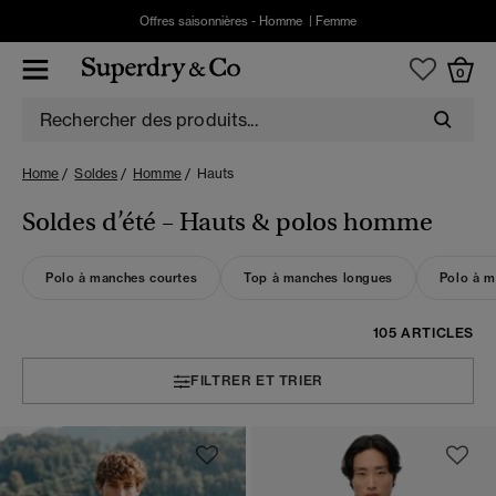
Offres saisonnières -
Homme
|
Femme
0
Home
Soldes
Homme
Hauts
Soldes d’été – Hauts & polos homme
Polo à manches courtes
Top à manches longues
Polo à m
105 ARTICLES
FILTRER ET TRIER