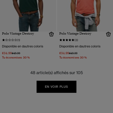
Polo Vintage Destroy
Polo Vintage Destroy
(1)
(3)
Disponible en dautres coloris
Disponible en dautres coloris
€34.99
€34.99
Prix réduit de
à
Prix réduit de
à
€49.99
€49.99
Tu économises 30 %
Tu économises 30 %
48 article(s) affichés sur 105
EN VOIR PLUS