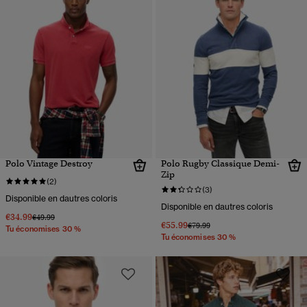
Polo Vintage Destroy
Polo Rugby Classique Demi-
Zip
(2)
(3)
Disponible en dautres coloris
Disponible en dautres coloris
€34.99
Prix réduit de
à
€49.99
€55.99
Prix réduit de
à
€79.99
Tu économises 30 %
Tu économises 30 %