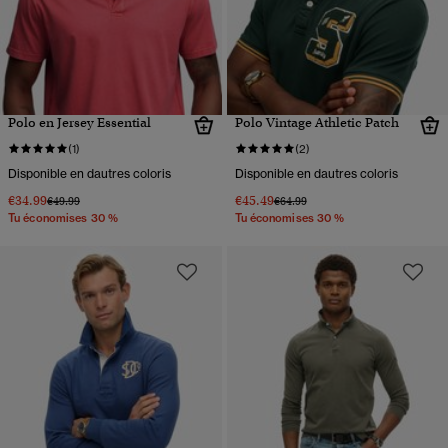
Polo en Jersey Essential
Polo Vintage Athletic Patch
(1)
(2)
Disponible en dautres coloris
Disponible en dautres coloris
€34.99
€45.49
Prix réduit de
à
Prix réduit de
à
€49.99
€64.99
Tu économises 30 %
Tu économises 30 %