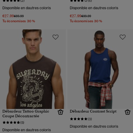
(2)
(6)
Disponible en dautres coloris
Disponible en dautres coloris
€27.99
€27.99
Prix réduit de
à
Prix réduit de
à
€39.99
€39.99
Tu économises 30 %
Tu économises 30 %
Débardeur Tattoo Graphic
Débardeur Contrast Script
Coupe Décontractée
(3)
(5)
Disponible en dautres coloris
Disponible en dautres coloris