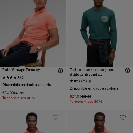
Polo Vintage Destroy
T-shirt manches longues
Athletic Essentials
(3)
(1)
Disponible en dautres coloris
Disponible en dautres coloris
€34.99
Prix réduit de
à
€49.99
€27.99
Prix réduit de
à
€39.99
Tu économises 30 %
Tu économises 30 %