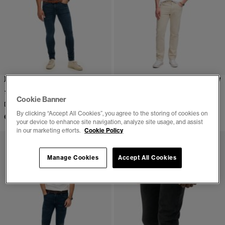
Jean skinny Vintage
Jean Droit Slim Vintage en
Coton Bio
(9)
Disponible en dautres coloris
Cookie Banner
Disponible en dautres coloris
€94.99
By clicking “Accept All Cookies”, you agree to the storing of cookies on
€94.99
your device to enhance site navigation, analyze site usage, and assist
in our marketing efforts.
Cookie Policy
Manage Cookies
Accept All Cookies