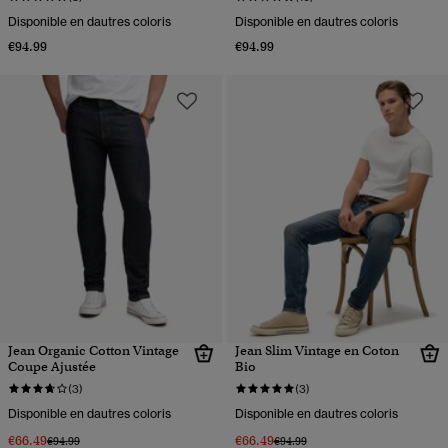
Disponible en dautres coloris
Disponible en dautres coloris
€94.99
€94.99
Jean Organic Cotton Vintage
Jean Slim Vintage en Coton
Coupe Ajustée
Bio
(3)
(3)
Disponible en dautres coloris
Disponible en dautres coloris
€66.49
€66.49
Prix réduit de
à
Prix réduit de
à
€94.99
€94.99