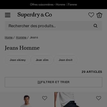
Offres saisonnières -
Homme
|
Femme
0
Home
Homme
Jeans
Jeans Homme
Jean skinny
Jean slim
Jean droit
29 ARTICLES
FILTRER ET TRIER