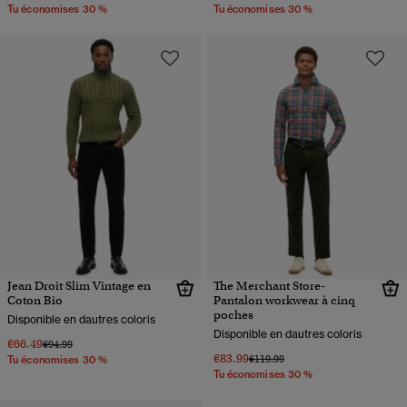
Tu économises 30 %
Tu économises 30 %
Jean Droit Slim Vintage en
The Merchant Store-
Coton Bio
Pantalon workwear à cinq
poches
Disponible en dautres coloris
Disponible en dautres coloris
€66.49
Prix réduit de
à
€94.99
€83.99
Prix réduit de
à
€119.99
Tu économises 30 %
Tu économises 30 %