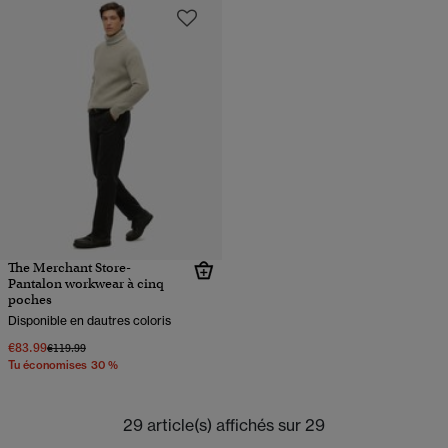
The Merchant Store-
Pantalon workwear à cinq
poches
Disponible en dautres coloris
€83.99
Prix réduit de
à
€119.99
Tu économises 30 %
29 article(s) affichés sur 29