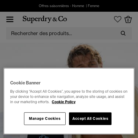
Offres saisonnières -
Homme
|
Femme
0
Cookie Banner
By clicking “Accept All Cookies”, you agree to the storing of cookies on
your device to enhance site navigation, analyze site usage, and assist
in our marketing efforts.
Cookie Policy
Manage Cookies
Accept All Cookies
À propos