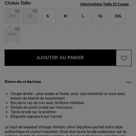
Choisis Taille:
Informations Taille Et Coupe
XXS
XS
S
M
L
XL
XXL
XXXL
AJOUTER AU PANIER
Notes du rédacteur
Coupe droite – plus ample et fluide, pour ces moments où vous avez
besoin de liberté de mouvement
Encolure ras du cou avec finitions côtelées
Détails de point croisé sur l'encolure
Texte brodé sur la poitrine
Étiquette signature sur l'ourlet
Le haut de baseball Vintage Athletic offre l'équilibre parfait entre style
authentique et confort maximal. Orné d'un texte brodé audacieux sur la