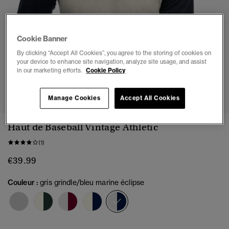
Cookie Banner
By clicking “Accept All Cookies”, you agree to the storing of cookies on
your device to enhance site navigation, analyze site usage, and assist
in our marketing efforts.
Cookie Policy
1
2
3
4
5
6
Manage Cookies
Accept All Cookies
Haut de Baseball Vintage Athletic
(1)
€39.99
Couleur :
gris grindle/bleu marine éclipse
sélectionné