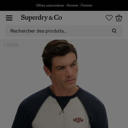
Offres saisonnières -
Homme
|
Femme
0
HAUTS