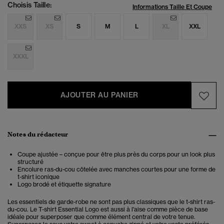
Choisis Taille:
Informations Taille Et Coupe
XXS
XS
S
M
L
XL
XXL
XXXL
AJOUTER AU PANIER
Notes du rédacteur
Coupe ajustée – conçue pour être plus près du corps pour un look plus
structuré
Encolure ras-du-cou côtelée avec manches courtes pour une forme de
t-shirt iconique
Logo brodé et étiquette signature
Les essentiels de garde-robe ne sont pas plus classiques que le t-shirt ras-
du-cou. Le T-shirt Essential Logo est aussi à l'aise comme pièce de base
idéale pour superposer que comme élément central de votre tenue.