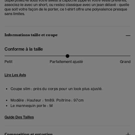
Superposez-le sous votre sweat à capuche zippé et votre veste préférés,
associez-le avec un short, ou restez classique avec un jean délavé - quelle
que soit votre façon de le porter, ce t-shirt offre une polyvalence presque
sans limites.
Informations taille et coupe
Conforme à la taille
Petit
Parfaitement ajusté
Grand
Lire Les Avis
Coupe slim : près du corps pour un look plus ajusté.
Modèle :
Hauteur : 1m89. Poitrine : 97cm
Le mannequin porte :
M
Guide Des Tailles
Composition et entretien