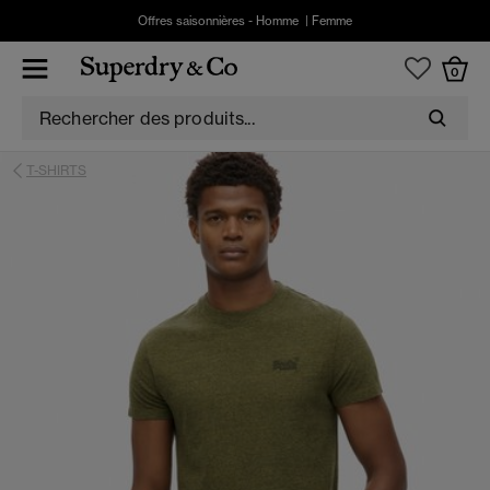
Offres saisonnières -
Homme
|
Femme
0
T-SHIRTS