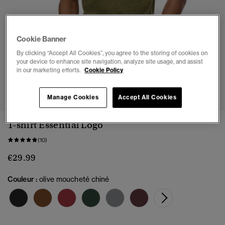
Cookie Banner
By clicking “Accept All Cookies”, you agree to the storing of cookies on
your device to enhance site navigation, analyze site usage, and assist
in our marketing efforts.
Cookie Policy
1
2
3
4
5
Manage Cookies
Accept All Cookies
T-shirt Essential Logo
(10)
€29.99
Couleur :
olive moucheté chiné