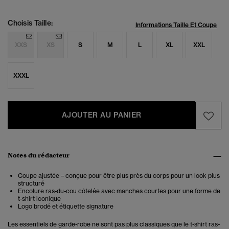
Choisis Taille:
Informations Taille Et Coupe
XXS
XS
S
M
L
XL
XXL
XXXL
AJOUTER AU PANIER
Notes du rédacteur
Coupe ajustée – conçue pour être plus près du corps pour un look plus
structuré
Encolure ras-du-cou côtelée avec manches courtes pour une forme de
t-shirt iconique
Logo brodé et étiquette signature
Les essentiels de garde-robe ne sont pas plus classiques que le t-shirt ras-