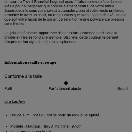
du-cou. Le T-shirt Essential Logo est aussi à l'aise comme pièce de base
idéale pour superposer que comme élément central de votre tenue.
Superposez-le sous votre sweat à capuche zippé et votre veste préférés,
associez-le avec un short, ou restez classique avec un jean délavé - quelle
que soit votre façon de le porter, ce t-shirt offre une polyvalence presque
sans limites.
Le gris chiné donne l’apparence d’une texture profonde tandis que la
broderie grise se fond à l’ensemble. Discrète, cette couleur te permet
d’exprimer ton style dans toute sa splendeur.
Informations taille et coupe
Conforme à la taille
Petit
Parfaitement ajusté
Grand
Lire Les Avis
Coupe slim : près du corps pour un look plus ajusté.
Modèle :
Hauteur : 1m83. Poitrine : 97cm
Le mannequin porte :
M