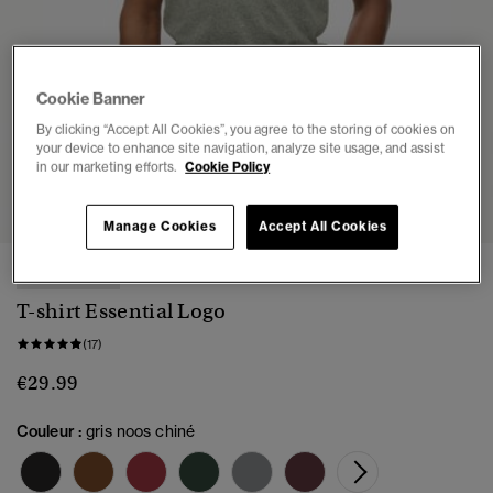
Cookie Banner
By clicking “Accept All Cookies”, you agree to the storing of cookies on
your device to enhance site navigation, analyze site usage, and assist
in our marketing efforts.
Cookie Policy
1
2
3
4
5
6
7
Manage Cookies
Accept All Cookies
3 POUR 65€
T-shirt Essential Logo
(17)
€29.99
Couleur :
gris noos chiné