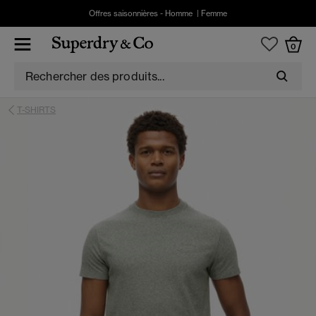
Offres saisonnières -
Homme
|
Femme
0
T-SHIRTS