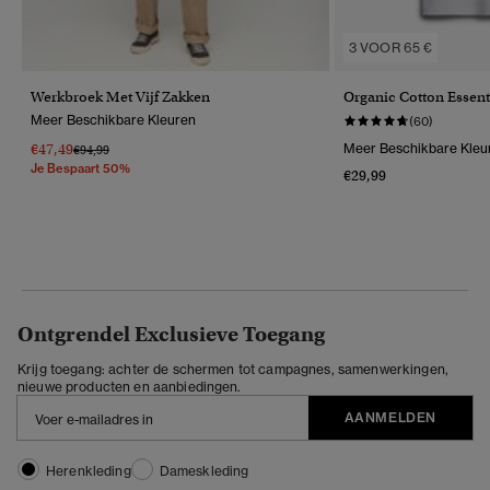
3 VOOR 65 €
Werkbroek Met Vijf Zakken
Organic Cotton Essent
Meer Beschikbare Kleuren
(60)
€47,49
Meer Beschikbare Kleu
Prijs Verlaagd Van
Naar
€94,99
Je Bespaart 50%
€29,99
Ontgrendel Exclusieve Toegang
Krijg toegang: achter de schermen tot campagnes, samenwerkingen,
nieuwe producten en aanbiedingen.
AANMELDEN
Herenkleding
Dameskleding