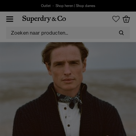
Outlet -
Shop heren
|
Shop dames
0
HEREN