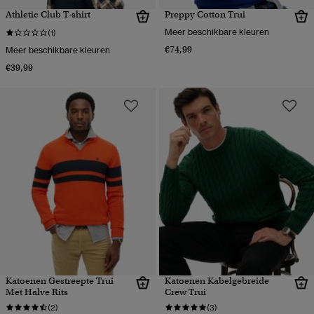
Athletic Club T-shirt
Preppy Cotton Trui
Meer beschikbare kleuren
(1)
€74,99
Meer beschikbare kleuren
€39,99
Katoenen Gestreepte Trui
Katoenen Kabelgebreide
Met Halve Rits
Crew Trui
(2)
(3)