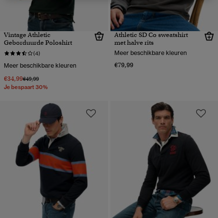
Vintage Athletic
Athletic SD Co sweatshirt
Geborduurde Poloshirt
met halve rits
Meer beschikbare kleuren
(4)
€79,99
Meer beschikbare kleuren
€34,99
Prijs verlaagd van
naar
€49,99
Je bespaart 30%