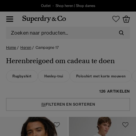
Outlet -
Shop heren
|
Shop dames
0
Home
Heren
Campagne 17
Herenbreigoed om cadeau te doen
Rugbyshirt
Henley-trui
Poloshirt met korte mouwen
126 ARTIKELEN
FILTEREN EN SORTEREN