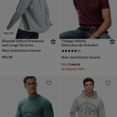
NIEUW
Klassiek Oxford Overhemd
Vintage Athletic
met Lange Mouwen
Geborduurde Poloshirt
Meer beschikbare kleuren
(2)
€64,99
Meer beschikbare kleuren
€34,99
Prijs verlaagd van
naar
€49,99
Je bespaart 30%