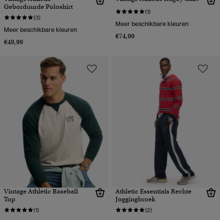
Geborduurde Poloshirt
(1)
(3)
Meer beschikbare kleuren
Meer beschikbare kleuren
€74,99
€49,99
Vintage Athletic Baseball
Athletic Essentials Rechte
Top
Joggingbroek
(1)
(2)