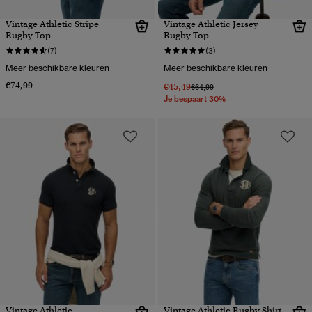
Vintage Athletic Stripe
Vintage Athletic Jersey
Rugby Top
Rugby Top
(7)
(3)
Meer beschikbare kleuren
Meer beschikbare kleuren
€74,99
€45,49
Prijs verlaagd van
naar
€64,99
Je bespaart 30%
Vintage Athletic
Vintage Athletic Rugby Shirt