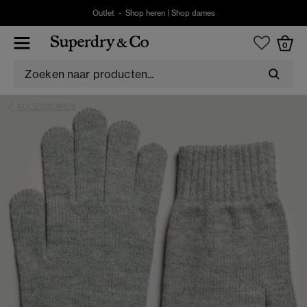
Outlet -
Shop heren
|
Shop dames
0
ACCESSOIRES