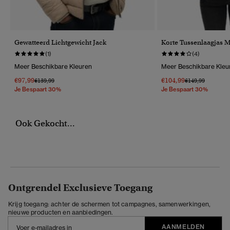
Gewatteerd Lichtgewicht Jack
Korte Tussenlaagjas 
(1)
(4)
Meer Beschikbare Kleuren
Meer Beschikbare Kleu
€97,99
€104,99
Prijs Verlaagd Van
Naar
Prijs Verlaagd Va
Naar
€139,99
€149,99
Je Bespaart 30%
Je Bespaart 30%
Ook Gekocht...
Ontgrendel Exclusieve Toegang
Krijg toegang: achter de schermen tot campagnes, samenwerkingen,
nieuwe producten en aanbiedingen.
AANMELDEN