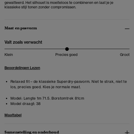
gewatteerd. Het silhouet is moeiteloos te combineren en laat je je
klassieke stijl tonen zonder compromissen.
Maat en pasvorm
Valt zoals verwacht
Klein
Precies goed
Groot
Beoordelingen Lezen
Relaxed fit – de klassieke Superdry-pasvorm. Niet te strak, niet te
los, precies goed. Kies je normale maat.
Model:
Lengte 1m 71.5. Borstomtrek 81cm
Model draagt:
38
Maattabel
Samenstelling en onderhoud