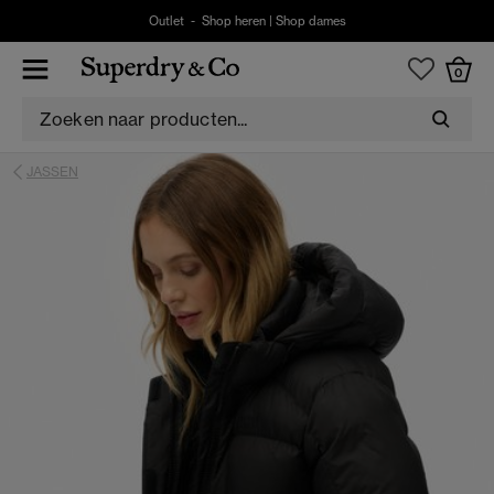
Outlet -
Shop heren
|
Shop dames
0
JASSEN