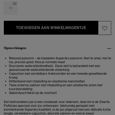
48
TOEVOEGEN AAN WINKELWAGENTJE
Opmerkingen
Relaxed pasvorm – de klassieke Superdry pasvorm. Niet te smal, niet te
los, precies goed. Kies je normale maat
Duurzame waterafstotendheid - Deze stof is behandeld met een
geavanceerde waterafstotende afwerking
Capuchon met verstelbare trekkoorden en een tweede gewatteerde
kraag
Klittenband met ritssluiting en elastische manchetten
Twee externe zakken met ritssluiting en een elastische zoom met
koordverstelling
Geborduurd tekst op de voorkant
Een betrouwbare jas is een noodzaak voor iedereen, daarom is de Zwarte
Pufferjas speciaal voor jou ontworpen. Vakkundig gemaakt met
kenmerkende Superdry kwaliteit, is de jas uitgerust met een stijlvolle korte
lengte, verstelbare capuchon, discrete zakken en overal zwaar