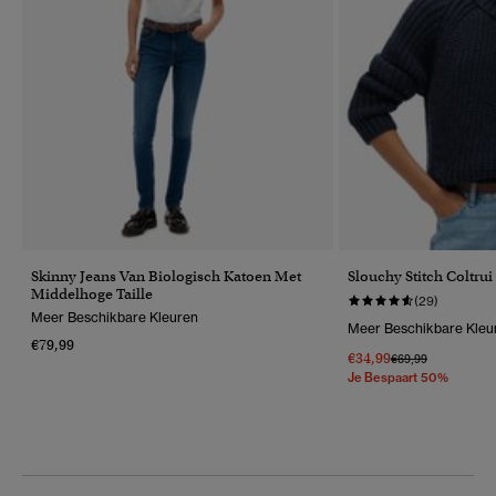
Skinny Jeans Van Biologisch Katoen Met
Slouchy Stitch Coltrui
Middelhoge Taille
(29)
Meer Beschikbare Kleuren
Meer Beschikbare Kleu
€79,99
€34,99
Prijs Verlaagd Van
Naar
€69,99
Je Bespaart 50%