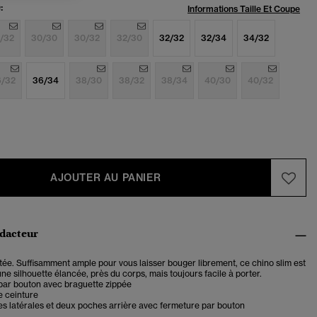
:
Informations Taille Et Coupe
/32
30/30
30/32
32/30
32/32
32/34
34/32
6/32
36/34
38/30
38/32
38/34
40/30
40/32
AJOUTER AU PANIER
édacteur
ée. Suffisamment ample pour vous laisser bouger librement, ce chino slim est
 une silhouette élancée, près du corps, mais toujours facile à porter.
par bouton avec braguette zippée
e ceinture
s latérales et deux poches arrière avec fermeture par bouton