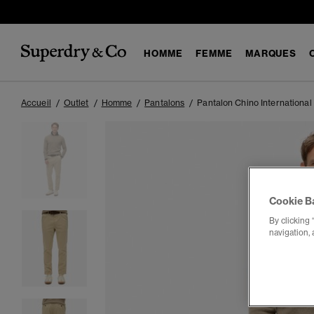
HOMME
FEMME
MARQUES
Accueil
Outlet
Homme
Pantalons
Pantalon Chino International
Cookie B
By clicking 
navigation, 