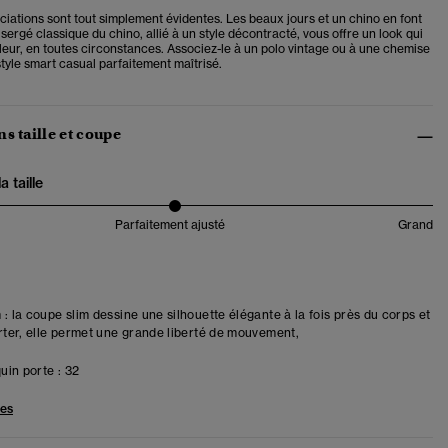
ciations sont tout simplement évidentes. Les beaux jours et un chino en font
u sergé classique du chino, allié à un style décontracté, vous offre un look qui
leur, en toutes circonstances. Associez-le à un polo vintage ou à une chemise
style smart casual parfaitement maîtrisé.
s taille et coupe
 taille
Parfaitement ajusté
Grand
 : la coupe slim dessine une silhouette élégante à la fois près du corps et
orter, elle permet une grande liberté de mouvement,
in porte :
32
les