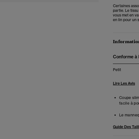
Certaines asso
partie. Le tiss
vous met en va
en lin pour un 
Information
Conforme à la
Petit
Lire Les Avis
Coupe slim
facile à p
Le mannequ
Guide Des Tail