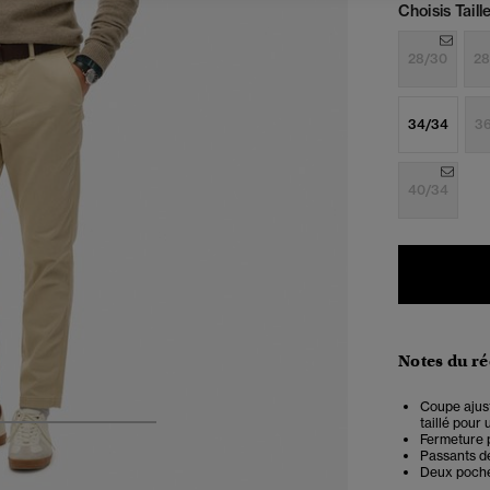
Choisis Taille
28/30
28
34/34
3
40/34
Notes du r
Coupe ajust
taillé pour
4
5
6
7
Fermeture 
Passants d
Deux poche