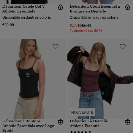
Débardeur Côtelé Col V
Débardeur Court Essentiel à
Athletic Essentials
Bordure en Dentelle
Disponible en dautres coloris
Disponible en dautres coloris
€29.99
€17.49
Prix réduit de
à
€24.99
Tu économises 30 %
NOUVEAUTÉ
Débardeur à Boutons
Débardeur à Dentelle
Athletic Essentials avec Logo
Athletic Essential
Brodé
(1)