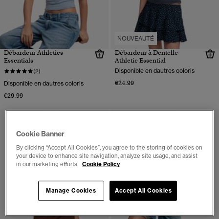
NOUVEAUTÉ
Débardeur Athletics
Débardeur à Dentelle
Essentials
Athletic Essential
Disponible en dautres coloris
(2)
€24.99
Disponible en dautres coloris
€29.99
Cookie Banner
By clicking “Accept All Cookies”, you agree to the storing of cookies on
your device to enhance site navigation, analyze site usage, and assist
in our marketing efforts.
Cookie Policy
Manage Cookies
Accept All Cookies