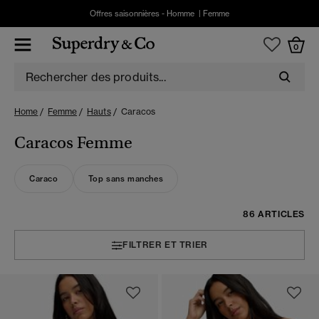
Offres saisonnières -
Homme
|
Femme
0
Home
Femme
Hauts
Caracos
Caracos Femme
Caraco
Top sans manches
86 ARTICLES
FILTRER ET TRIER