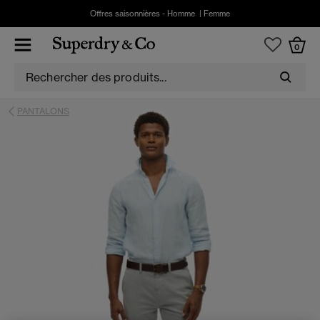
Offres saisonnières -
Homme
|
Femme
0
PANTALONS