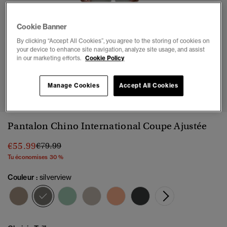
Cookie Banner
By clicking “Accept All Cookies”, you agree to the storing of cookies on
your device to enhance site navigation, analyze site usage, and assist
in our marketing efforts.
Cookie Policy
1
2
3
4
5
Manage Cookies
Accept All Cookies
Pantalon Chino International Coupe Ajustée
Prix réduit de
à
€55.99
€79.99
Tu économises 30 %
Couleur :
silverview
sélectionné