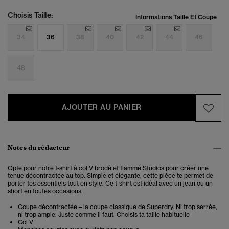
Choisis Taille:
Informations Taille Et Coupe
34
36
38
40
42
44
46
48
AJOUTER AU PANIER
Notes du rédacteur
Opte pour notre t-shirt à col V brodé et flammé Studios pour créer une
tenue décontractée au top. Simple et élégante, cette pièce te permet de
porter tes essentiels tout en style. Ce t-shirt est idéal avec un jean ou un
short en toutes occasions.
Coupe décontractée – la coupe classique de Superdry. Ni trop serrée,
ni trop ample. Juste comme il faut. Choisis ta taille habituelle
Col V