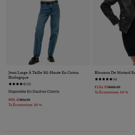
Jean Large À Taille Mi-Haute En Coton
Blouson De Motard En
Biologique
(4)
(3)
€184.99
Prix Réduit De
À
€369.99
Disponible En Dautres Coloris
Tu Économises 50 %
€66.49
Prix Réduit De
À
€94.99
Tu Économises 30 %