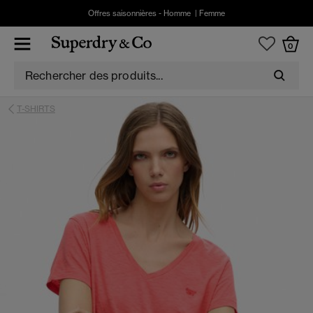
Offres saisonnières -
Homme
|
Femme
0
T-SHIRTS