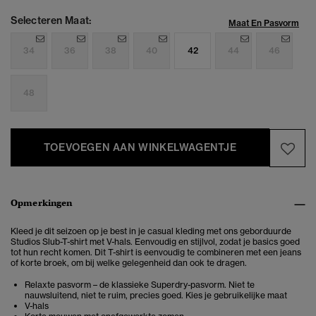
Selecteren Maat:
Maat En Pasvorm
34
36
38
40
42
44
46
48
TOEVOEGEN AAN WINKELWAGENTJE
Opmerkingen
Kleed je dit seizoen op je best in je casual kleding met ons geborduurde
Studios Slub-T-shirt met V-hals. Eenvoudig en stijlvol, zodat je basics goed
tot hun recht komen. Dit T-shirt is eenvoudig te combineren met een jeans
of korte broek, om bij welke gelegenheid dan ook te dragen.
Relaxte pasvorm – de klassieke Superdry-pasvorm. Niet te
nauwsluitend, niet te ruim, precies goed. Kies je gebruikelijke maat
V-hals