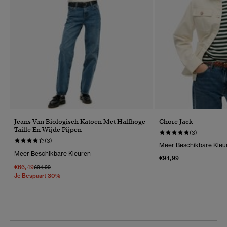
Jeans Van Biologisch Katoen Met Halfhoge
Chore Jack
Taille En Wijde Pijpen
(3)
(3)
Meer Beschikbare Kleu
Meer Beschikbare Kleuren
€94,99
€66,49
Prijs Verlaagd Van
Naar
€94,99
Je Bespaart 30%