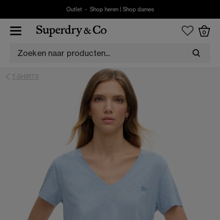
Outlet -
Shop heren
|
Shop dames
0
T-SHIRTS