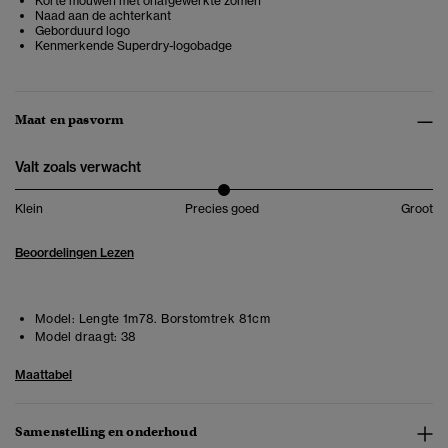
Korte mouwen met onafgewerkte zomen
Naad aan de achterkant
Geborduurd logo
Kenmerkende Superdry-logobadge
Maat en pasvorm
Valt zoals verwacht
Klein
Precies goed
Groot
Beoordelingen Lezen
Model:
Lengte 1m78. Borstomtrek 81cm
Model draagt:
38
Maattabel
Samenstelling en onderhoud