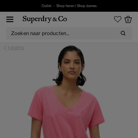
Outlet -
Shop heren
|
Shop dames
0
T-SHIRTS