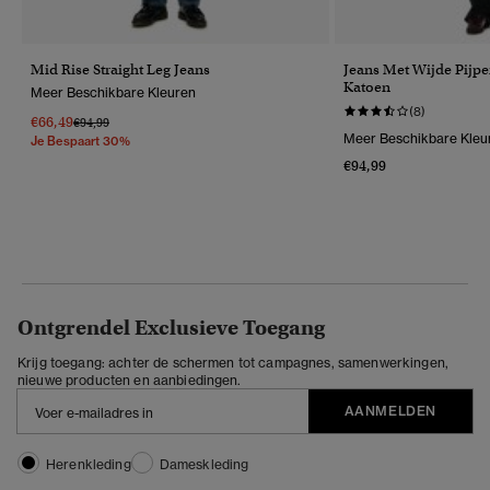
Mid Rise Straight Leg Jeans
Jeans Met Wijde Pijpe
Katoen
Meer Beschikbare Kleuren
(8)
€66,49
Prijs Verlaagd Van
Naar
€94,99
Meer Beschikbare Kleu
Je Bespaart 30%
€94,99
Ontgrendel Exclusieve Toegang
Krijg toegang: achter de schermen tot campagnes, samenwerkingen,
nieuwe producten en aanbiedingen.
AANMELDEN
Herenkleding
Dameskleding