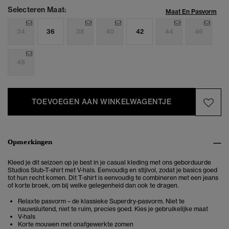
Selecteren Maat:
Maat En Pasvorm
34
36
38
40
42
44
46
48
TOEVOEGEN AAN WINKELWAGENTJE
Opmerkingen
Kleed je dit seizoen op je best in je casual kleding met ons geborduurde
Studios Slub-T-shirt met V-hals. Eenvoudig en stijlvol, zodat je basics goed
tot hun recht komen. Dit T-shirt is eenvoudig te combineren met een jeans
of korte broek, om bij welke gelegenheid dan ook te dragen.
Relaxte pasvorm – de klassieke Superdry-pasvorm. Niet te
nauwsluitend, niet te ruim, precies goed. Kies je gebruikelijke maat
V-hals
Korte mouwen met onafgewerkte zomen