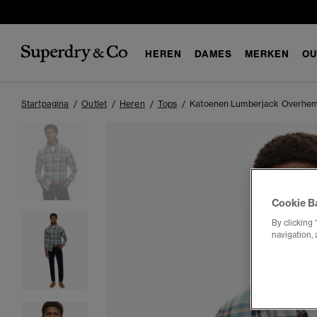
HEREN
DAMES
MERKEN
OU
Startpagina
Outlet
Heren
Tops
Katoenen Lumberjack Overhe
Cookie B
By clicking 
navigation, 