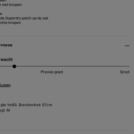
wen
n met knopen
je
e Superdry patch op de zak
rkte knopen
svorm
erwacht
Precies goed
Groot
 Lezen
gte 1m89. Borstomtrek 97cm
gt:
M