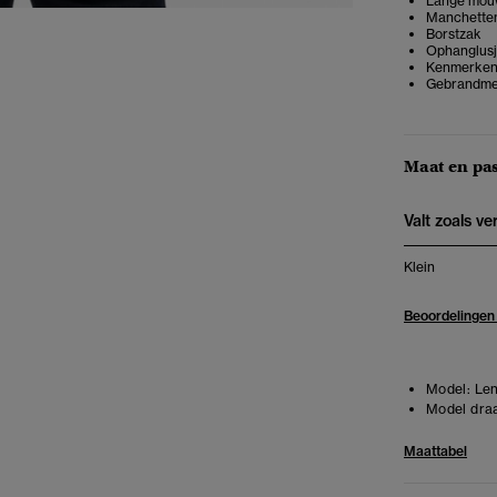
Lange mou
Manchette
Borstzak
Ophanglus
Kenmerkend
Gebrandme
Maat en pa
Valt zoals v
Klein
Beoordelingen
Model:
Len
Model draa
Maattabel