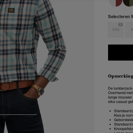
Selecteren 
XXS
X
Opmerkin
De lumberjack-
Overhemd met L
lange mouwen e
elke casual gel
Standaard p
Kies je no
4
5
6
Geborstelde
Standaard 
Knoopafslui