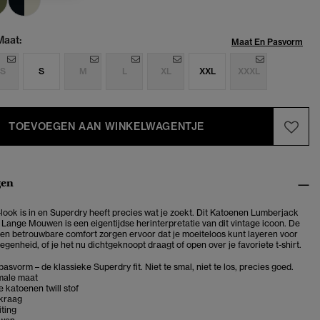
Maat:
Maat En Pasvorm
S
S
M
L
XL
XXL
XXXL
TOEVOEGEN AAN WINKELWAGENTJE
gen
look is in en Superdry heeft precies wat je zoekt. Dit Katoenen Lumberjack
ange Mouwen is een eigentijdse herinterpretatie van dit vintage icoon. De
n betrouwbare comfort zorgen ervoor dat je moeiteloos kunt layeren voor
egenheid, of je het nu dichtgeknoopt draagt of open over je favoriete t-shirt.
asvorm – de klassieke Superdry fit. Niet te smal, niet te los, precies goed.
rmale maat
 katoenen twill stof
kraag
ting