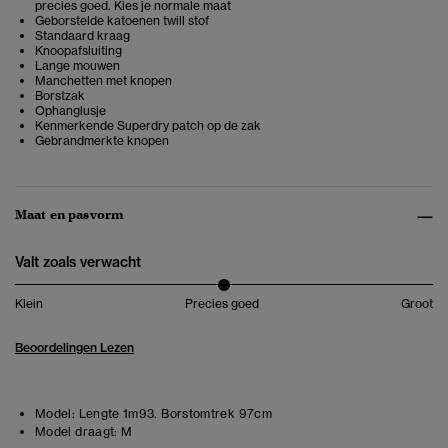
precies goed. Kies je normale maat
Geborstelde katoenen twill stof
Standaard kraag
Knoopafsluiting
Lange mouwen
Manchetten met knopen
Borstzak
Ophanglusje
Kenmerkende Superdry patch op de zak
Gebrandmerkte knopen
Maat en pasvorm
Valt zoals verwacht
Klein
Precies goed
Groot
Beoordelingen Lezen
Model:
Lengte 1m93. Borstomtrek 97cm
Model draagt:
M