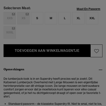
Selecteren Maat:
Maat En Pasvorm
XXS
XS
S
M
L
XL
XXL
XXXL
TOEVOEGEN AAN WINKELWAGENTJE
Opmerkingen
De lumberjack-look is in en Superdry heeft precies wat je zoekt. Dit
Katoenen Lumberjack Overhemd met Lange Mouwen is een eigentijdse
herinterpretatie van dit vintage icoon. De lange mouwen en betrouwbare
comfort zorgen ervoor dat je moeiteloos kunt layeren voor elke casual
gelegenheid, of je het nu dichtgeknoopt draagt of open over je favoriete t-
shirt.
Standaard pasvorm – de klassieke Superdry fit. Niet te smal, niet te los,