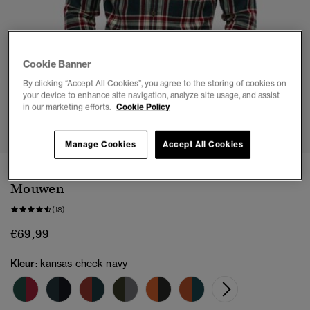
Cookie Banner
By clicking “Accept All Cookies”, you agree to the storing of cookies on
your device to enhance site navigation, analyze site usage, and assist
in our marketing efforts.
Cookie Policy
1
2
3
4
5
6
Manage Cookies
Accept All Cookies
Katoenen Lumberjack Overhemd met Lange
Mouwen
(18)
€69,99
Kleur:
kansas check navy