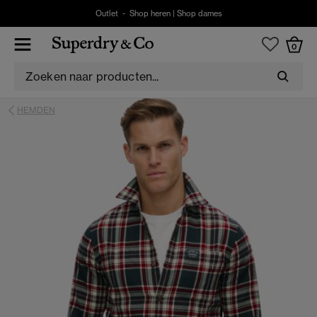
Outlet -
Shop heren
|
Shop dames
0
HEMDEN