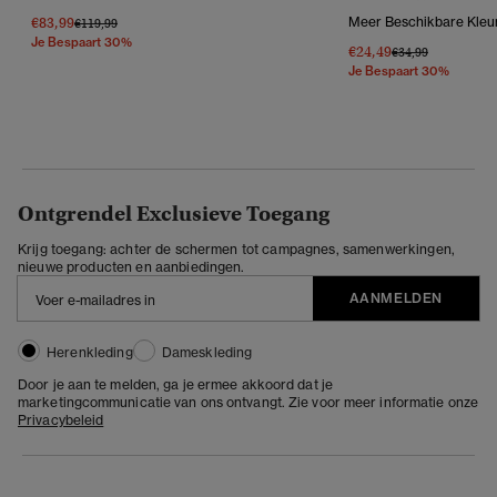
€83,99
Meer Beschikbare Kleu
Prijs Verlaagd Van
Naar
€119,99
Je Bespaart 30%
€24,49
Prijs Verlaagd Van
Naar
€34,99
Je Bespaart 30%
Ontgrendel Exclusieve Toegang
Krijg toegang: achter de schermen tot campagnes, samenwerkingen,
nieuwe producten en aanbiedingen.
AANMELDEN
Herenkleding
Dameskleding
Door je aan te melden, ga je ermee akkoord dat je
marketingcommunicatie van ons ontvangt. Zie voor meer informatie onze
Privacybeleid