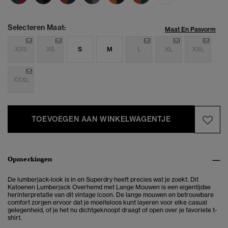
Selecteren Maat:
Maat En Pasvorm
XXS
XS
S
M
L
XL
XXL
XXXL
TOEVOEGEN AAN WINKELWAGENTJE
Opmerkingen
De lumberjack-look is in en Superdry heeft precies wat je zoekt. Dit
Katoenen Lumberjack Overhemd met Lange Mouwen is een eigentijdse
herinterpretatie van dit vintage icoon. De lange mouwen en betrouwbare
comfort zorgen ervoor dat je moeiteloos kunt layeren voor elke casual
gelegenheid, of je het nu dichtgeknoopt draagt of open over je favoriete t-
shirt.