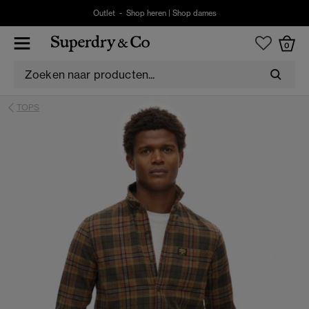
Outlet -
Shop heren
|
Shop dames
0
TOPS