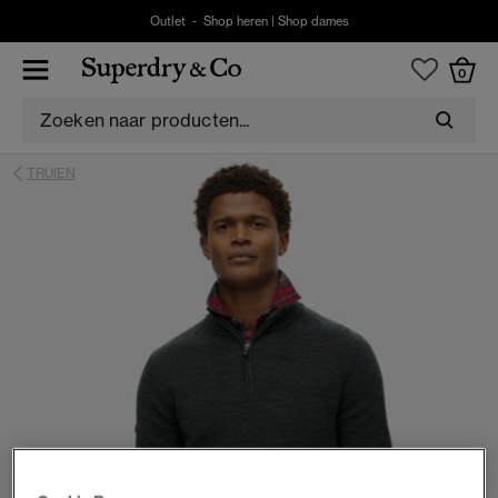
Outlet -
Shop heren
|
Shop dames
0
TRUIEN