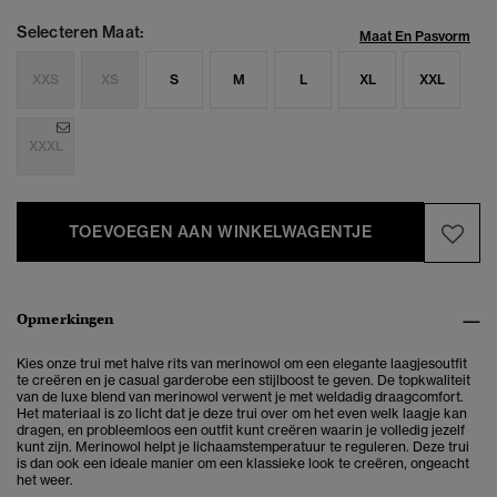
Selecteren Maat:
Maat En Pasvorm
XXS
XS
S
M
L
XL
XXL
XXXL
TOEVOEGEN AAN WINKELWAGENTJE
Opmerkingen
Kies onze trui met halve rits van merinowol om een elegante laagjesoutfit
te creëren en je casual garderobe een stijlboost te geven. De topkwaliteit
van de luxe blend van merinowol verwent je met weldadig draagcomfort.
Het materiaal is zo licht dat je deze trui over om het even welk laagje kan
dragen, en probleemloos een outfit kunt creëren waarin je volledig jezelf
kunt zijn. Merinowol helpt je lichaamstemperatuur te reguleren. Deze trui
is dan ook een ideale manier om een klassieke look te creëren, ongeacht
het weer.