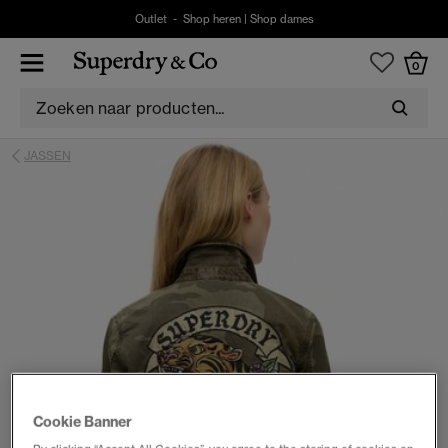
Outlet -
Shop heren
|
Shop dames
0
JASSEN
Cookie Banner