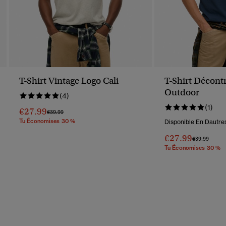
T-Shirt Vintage Logo Cali
T-Shirt Décont
Outdoor
(4)
(1)
€27.99
Prix Réduit De
À
€39.99
Tu Économises 30 %
Disponible En Dautres
€27.99
Prix Réduit D
À
€39.99
Tu Économises 30 %