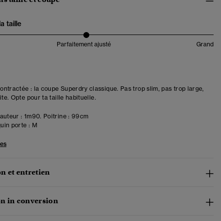
 taille
Parfaitement ajusté
Grand
ntractée : la coupe Superdry classique. Pas trop slim, pas trop large,
ite. Opte pour ta taille habituelle.
uteur : 1m90. Poitrine : 99cm
in porte :
M
les
n et entretien
n in conversion