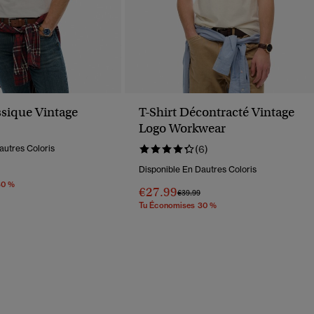
ssique Vintage
T-Shirt Décontracté Vintage
Logo Workwear
autres Coloris
(6)
Disponible En Dautres Coloris
éduit De
À
30 %
€27.99
Prix Réduit De
À
€39.99
Tu Économises 30 %