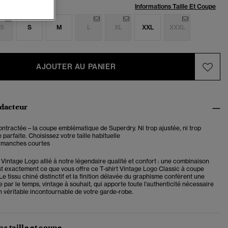
:
Informations Taille Et Coupe
S
S
M
L
XL
XXL
XXXL
AJOUTER AU PANIER
édacteur
tractée – la coupe emblématique de Superdry. Ni trop ajustée, ni trop
 parfaite. Choisissez votre taille habituelle
t manches courtes
Vintage Logo allié à notre légendaire qualité et confort : une combinaison
est exactement ce que vous offre ce T-shirt Vintage Logo Classic à coupe
e tissu chiné distinctif et la finition délavée du graphisme confèrent une
 par le temps, vintage à souhait, qui apporte toute l'authenticité nécessaire
n véritable incontournable de votre garde-robe.
s taille et coupe