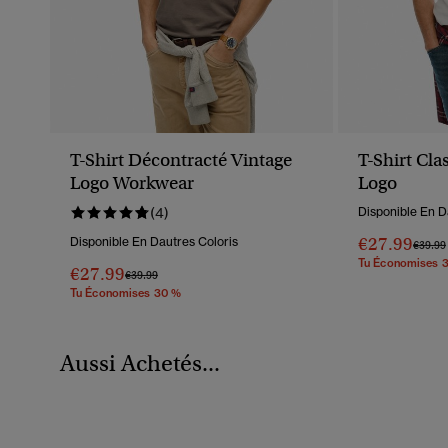
T-Shirt Décontracté Vintage
T-Shirt Cla
Logo Workwear
Logo
(4)
Disponible En D
€27.99
Disponible En Dautres Coloris
Prix R
€39.99
Tu Économises 
€27.99
Prix Réduit De
À
€39.99
Tu Économises 30 %
Aussi Achetés...