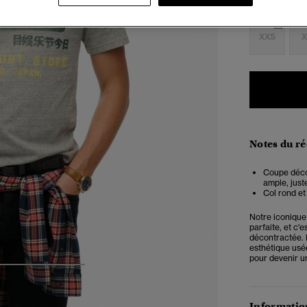
Choisis Taille
XXS
X
Notes du r
Coupe décon
ample, juste
Col rond e
Notre iconique 
parfaite, et c'
décontractée. L
esthétique usée
pour devenir u
4
5
6
Information