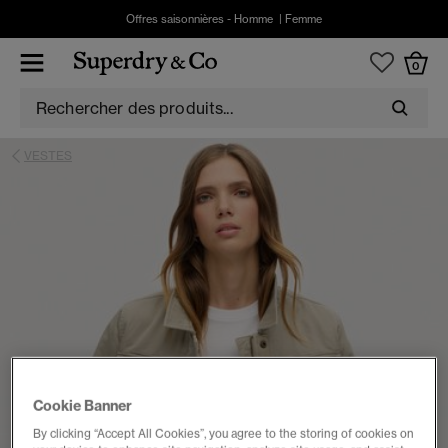
Offres saisonnières -
Homme
|
Femme
0
VESTES
Cookie Banner
By clicking “Accept All Cookies”, you agree to the storing of cookies on