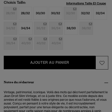
Choisis Taille:
Informations Taille Et Coupe
28/30
28/32
30/30
30/32
32/30
32/32
32/34
34/32
34/34
36/32
36/34
38/30
38/32
38/34
40/30
40/32
40/34
AJOUTER AU PANIER
Notes du rédacteur
Vintage, patrimonial, iconique. Voilà des mots qui décrivent parfaitement le
Jean Droit Slim Vintage, et ce à juste titre. Ce modèle existe depuis des
années et est resté fidèle à ses origines parce que nous l'adorons, et vous
aussi. Conçu en pensant à votre style de vie, il est incroyablement
polyvalent, parfait pour une tenue élégante ou décontractée, non
seulement pour cette saison mais pour de nombreuses années à venir.