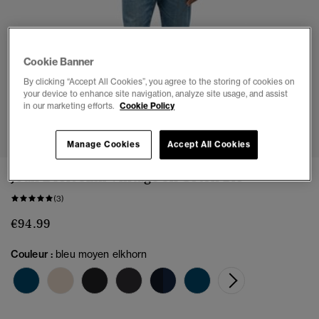
Cookie Banner
By clicking “Accept All Cookies”, you agree to the storing of cookies on
your device to enhance site navigation, analyze site usage, and assist
in our marketing efforts.
Cookie Policy
1
2
3
4
5
6
7
8
Manage Cookies
Accept All Cookies
Jean Droit Slim Vintage en Coton Bio
(3)
€94.99
Couleur :
bleu moyen elkhorn