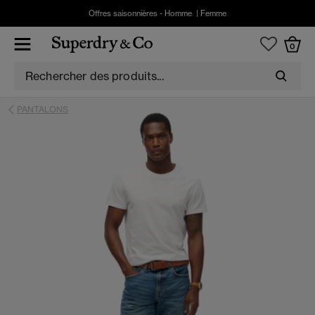
Offres saisonnières -
Homme
|
Femme
0
PANTALONS