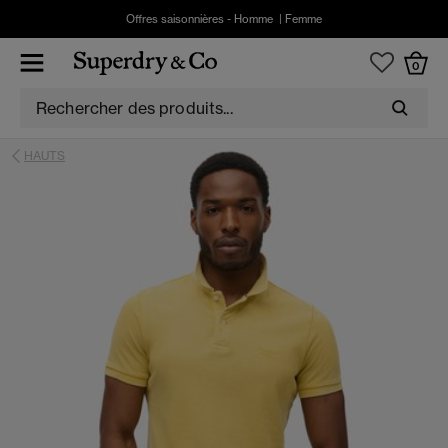
Offres saisonnières -
Homme
|
Femme
0
HAUTS