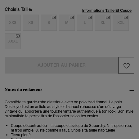
Choisis Taille:
Informations Taille Et Coupe
XXS
XS
S
M
L
XL
XXL
XXXL
AJOUTER AU PANIER
Notes du rédacteur
Complète ta garde-robe classique avec ce polo traditionnel. Le polo
Destroyed est un article au style old school rehaussé d'un délavage
vintage qui apportera une touche vintage authentique à ton look.
Son style
minimaliste te permettra de l'associer selon tes envies.
Coupe décontractée – la coupe classique de Superdry. Ni trop serrée,
ni trop ample. Juste comme il faut. Choisis ta taille habituelle
Tissu piqué