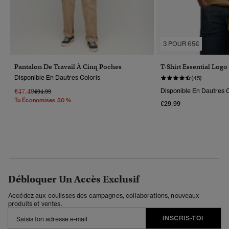
3 POUR 65€
Pantalon De Travail À Cinq Poches
T-Shirt Essential Logo
Disponible En Dautres Coloris
(45)
€47.49
Disponible En Dautres C
Prix Réduit De
À
€94.99
Tu Économises 50 %
€29.99
Débloquer Un Accès Exclusif
Accédez aux coulisses des campagnes, collaborations, nouveaux
produits et ventes.
INSCRIS-TOI