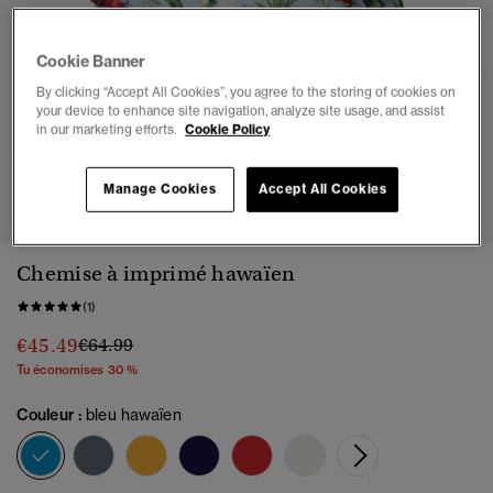
Cookie Banner
By clicking “Accept All Cookies”, you agree to the storing of cookies on
your device to enhance site navigation, analyze site usage, and assist
in our marketing efforts.
Cookie Policy
1
2
3
4
5
6
Manage Cookies
Accept All Cookies
Chemise à imprimé hawaïen
(1)
Prix réduit de
à
€45.49
€64.99
Tu économises 30 %
Couleur :
bleu hawaïen
sélectionné