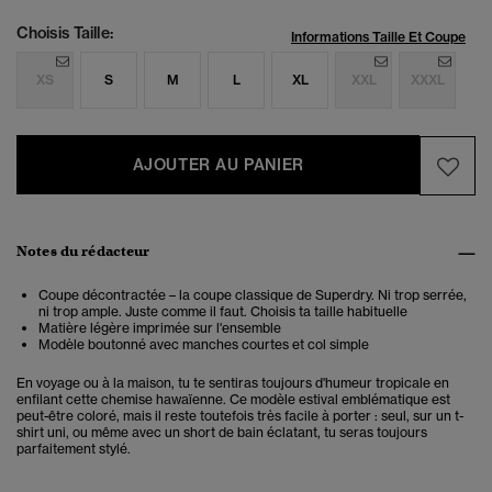
Choisis Taille:
Informations Taille Et Coupe
XS
S
M
L
XL
XXL
XXXL
AJOUTER AU PANIER
Notes du rédacteur
Coupe décontractée – la coupe classique de Superdry. Ni trop serrée,
ni trop ample. Juste comme il faut. Choisis ta taille habituelle
Matière légère imprimée sur l'ensemble
Modèle boutonné avec manches courtes et col simple
En voyage ou à la maison, tu te sentiras toujours d'humeur tropicale en
enfilant cette chemise hawaïenne. Ce modèle estival emblématique est
peut-être coloré, mais il reste toutefois très facile à porter : seul, sur un t-
shirt uni, ou même avec un short de bain éclatant, tu seras toujours
parfaitement stylé.