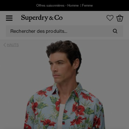
Offres saisonnières -
Homme
|
Femme
0
HAUTS