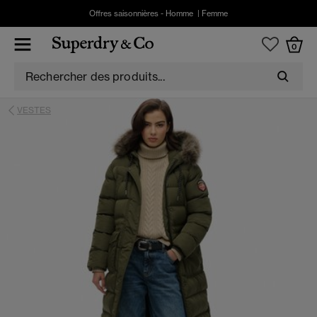
Offres saisonnières -
Homme
|
Femme
0
VESTES