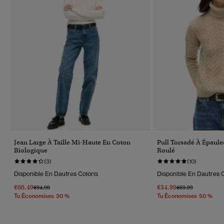
Jean Large À Taille Mi-Haute En Coton
Pull Torsadé À Épaule
Biologique
Roulé
(3)
(10)
Disponible En Dautres Coloris
Disponible En Dautres C
€66.49
€34.99
Prix Réduit De
À
Prix Réduit De
À
€94.99
€69.99
Tu Économises 30 %
Tu Économises 50 %