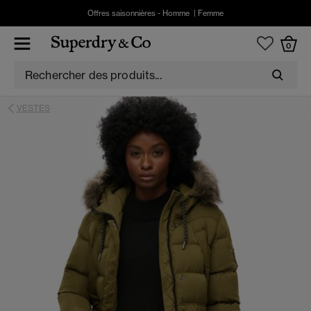
Offres saisonnières -
Homme
|
Femme
0
VESTES