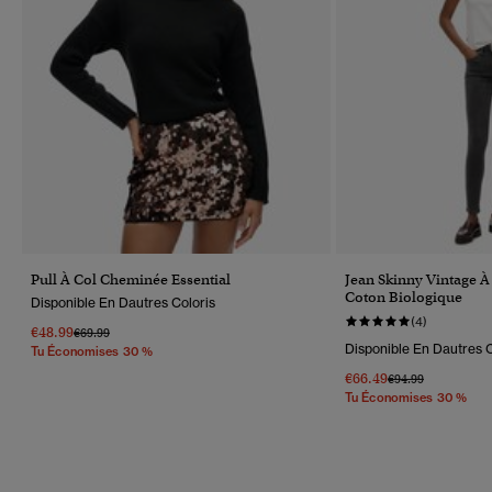
Pull À Col Cheminée Essential
Jean Skinny Vintage À
Coton Biologique
Disponible En Dautres Coloris
(4)
€48.99
Prix Réduit De
À
€69.99
Disponible En Dautres C
Tu Économises 30 %
€66.49
Prix Réduit De
À
€94.99
Tu Économises 30 %