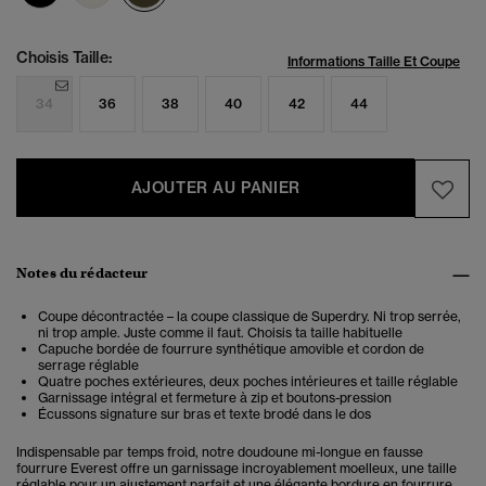
Choisis Taille:
Informations Taille Et Coupe
34
36
38
40
42
44
AJOUTER AU PANIER
Notes du rédacteur
Coupe décontractée – la coupe classique de Superdry. Ni trop serrée,
ni trop ample. Juste comme il faut. Choisis ta taille habituelle
Capuche bordée de fourrure synthétique amovible et cordon de
serrage réglable
Quatre poches extérieures, deux poches intérieures et taille réglable
Garnissage intégral et fermeture à zip et boutons-pression
Écussons signature sur bras et texte brodé dans le dos
Indispensable par temps froid, notre doudoune mi-longue en fausse
fourrure Everest offre un garnissage incroyablement moelleux, une taille
réglable pour un ajustement parfait et une élégante bordure en fourrure