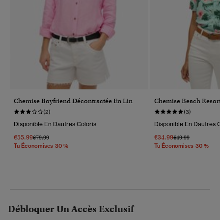
Chemise Boyfriend Décontractée En Lin
Chemise Beach Resor
(2)
(3)
Disponible En Dautres Coloris
Disponible En Dautres C
€55.99
€34.99
Prix Réduit De
À
Prix Réduit De
À
€79.99
€49.99
Tu Économises 30 %
Tu Économises 30 %
Débloquer Un Accès Exclusif