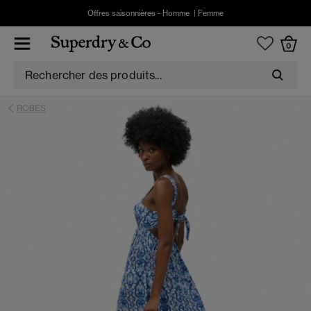
Offres saisonnières -
Homme
|
Femme
0
ROBES