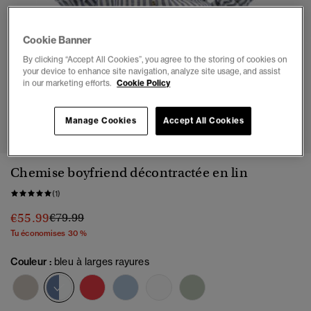
Cookie Banner
By clicking “Accept All Cookies”, you agree to the storing of cookies on
your device to enhance site navigation, analyze site usage, and assist
in our marketing efforts.
Cookie Policy
1
2
3
4
5
Manage Cookies
Accept All Cookies
Chemise boyfriend décontractée en lin
(1)
Prix réduit de
à
€55.99
€79.99
Tu économises 30 %
Couleur :
bleu à larges rayures
sélectionné