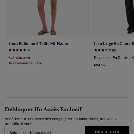
Short Effiloché À Taille Mi-Haute
Jean Large En Coton 
(1)
(8)
€45.49
Disponible En Dautres C
Prix Réduit De
À
€64.99
Tu Économises 30 %
€94.99
Débloquer Un Accès Exclusif
Accédez aux coulisses des campagnes, collaborations, nouveaux
produits et ventes.
INSCRIS-TOI