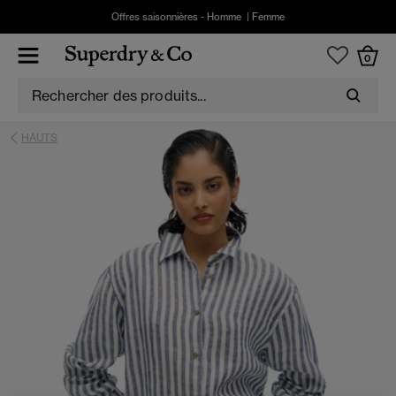
Offres saisonnières -
Homme
|
Femme
0
HAUTS