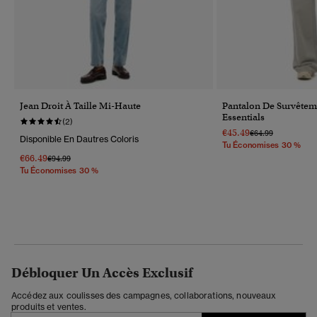
Jean Droit À Taille Mi-Haute
Pantalon De Survêteme
Essentials
(2)
€45.49
Prix Réduit De
À
€64.99
Disponible En Dautres Coloris
Tu Économises 30 %
€66.49
Prix Réduit De
À
€94.99
Tu Économises 30 %
Débloquer Un Accès Exclusif
Accédez aux coulisses des campagnes, collaborations, nouveaux
produits et ventes.