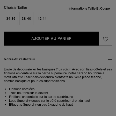
Choisis Taille:
Informations Taille Et Coupe
34-36
38-40
42-44
AJOUTER AU PANIER
Notes du rédacteur
Envie de dépoussiérer tes basiques ? La voici ! Avec son tissu côtelé et ses
finitions en dentelle sur la partie supérieure, notre caraco boutonné à
motif Athletic Essentials deviendra bientôt ta nouvelle pièce fétiche,
comme basique et pour les superpositions.
Finitions côtelées
Trois boutons sur le devant
Finitions en dentelle sur la partie supérieure
Logo Superdry cousu sur le côté supérieur droit du haut
Étiquette Superdry en bas à gauche du haut