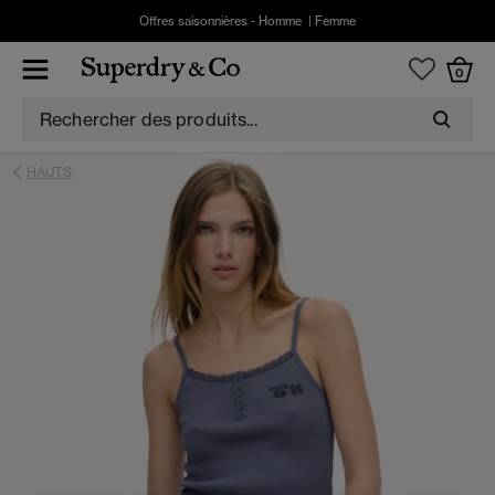
Offres saisonnières -
Homme
|
Femme
0
HAUTS