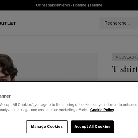
Offres saisonnières -
Homme
|
Femme
OUTLET
NOUVEAUT
T-shir
€39.99
anner
Couleur :
bl
“Accept All Cookies”, you agree to the storing of cookies on your device to enhance 
analyze site usage, and assist in our marketing efforts.
Cookie Policy
Choisis Taille
Manage Cookies
Accept All Cookies