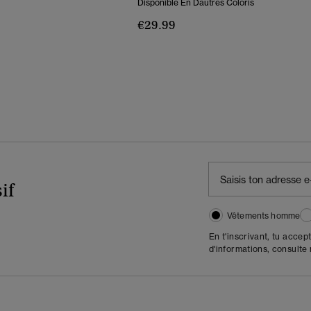
Disponible En Dautres Coloris
€29.99
if
Vêtements homme
En t'inscrivant, tu accep
d'informations, consulte