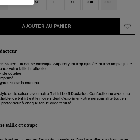
S
S
M
L
XL
XXL
XXXL
AJOUTER AU PANIER
édacteur
tractée – la coupe classique Superdry. Ni trop ajustée, ni trop ample, juste
enez votre taille habituelle
onde côtelée
imprimé
ignature sur la manche
style cette saison avec notre T-shirt Lo-fi Dockside. Confectionné avec une
chable, ce t-shirt est le moyen idéal d'exprimer votre personnalité tout en
a profondeur à chaque tenue avec facilité.
s taille et coupe
ntractée : la coupe Superdry classique. Pas trop slim, pas trop large,