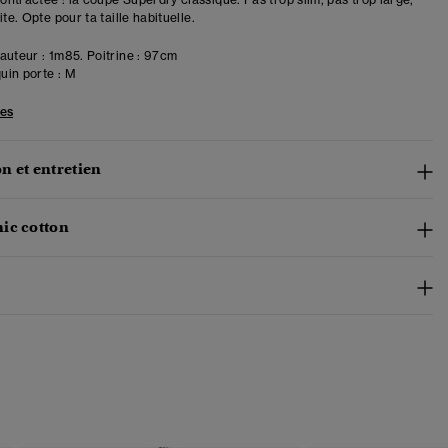
ite. Opte pour ta taille habituelle.
uteur : 1m85. Poitrine : 97cm
in porte :
M
les
n et entretien
ic cotton