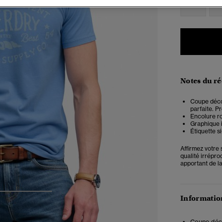
XXS
X
Notes du r
Coupe décon
parfaite. Pr
Encolure r
Graphique 
Étiquette s
Affirmez votre 
qualité irrépro
apportant de l
3
4
5
Information
Coupe déco