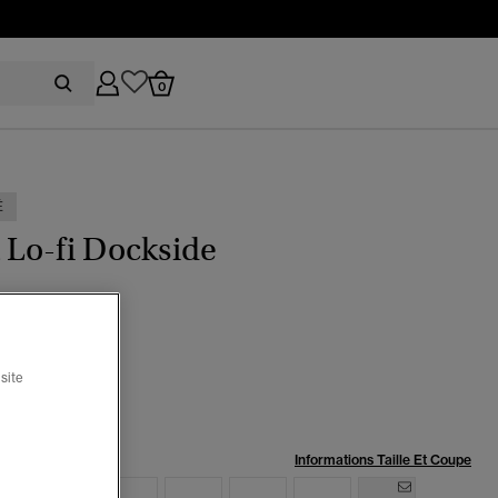
0
É
t Lo-fi Dockside
eu yonder
sélectionné
site
:
Informations Taille Et Coupe