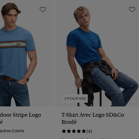
3 POUR 65€
tdoor Stripe Logo
T-Shirt Avec Logo SD&Co
é
Brodé
autres Coloris
(4)