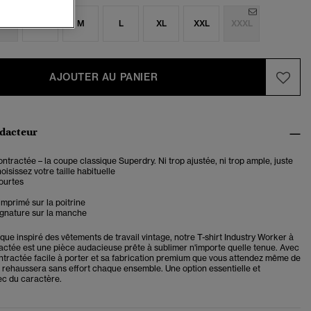
S
S
M
L
XL
XXL
XXXL
AJOUTER AU PANIER
édacteur
tractée – la coupe classique Superdry. Ni trop ajustée, ni trop ample, juste
oisissez votre taille habituelle
ourtes
mprimé sur la poitrine
ignature sur la manche
ue inspiré des vêtements de travail vintage, notre T-shirt Industry Worker à
ctée est une pièce audacieuse prête à sublimer n'importe quelle tenue. Avec
tractée facile à porter et sa fabrication premium que vous attendez même de
l rehaussera sans effort chaque ensemble. Une option essentielle et
ec du caractère.