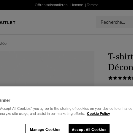
Offres saisonnières -
Homme
|
Femme
OUTLET
ctée
T-shir
Décon
€39.99
anner
Couleur :
or
“Accept All Cookies”, you agree to the storing of cookies on your device to enhance 
analyze site usage, and assist in our marketing efforts.
Cookie Policy
Choisis Taille
Manage Cookies
Accept All Cookies