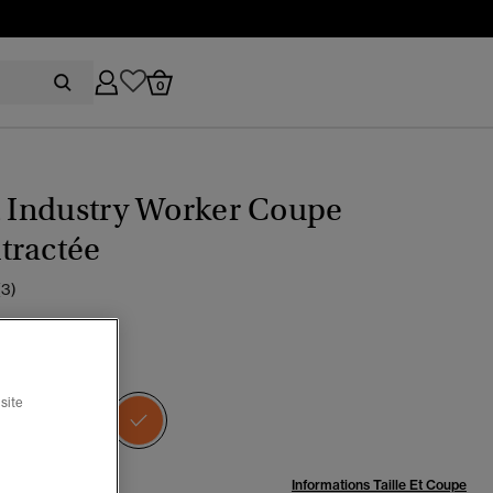
0
t Industry Worker Coupe
tractée
(3)
ange pétard
sélectionné
site
:
Informations Taille Et Coupe