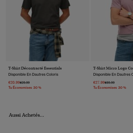
T-Shirt Décontracté Essentials
T-Shirt Micro Logo C
Disponible En Dautres Coloris
Disponible En Dautres C
€20.99
€27.99
Prix Réduit De
À
Prix Réduit De
À
€29.99
€39.99
Tu Économises 30 %
Tu Économises 30 %
Aussi Achetés...