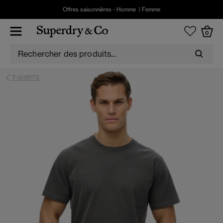
Offres saisonnières -
Homme
|
Femme
0
T-SHIRTS