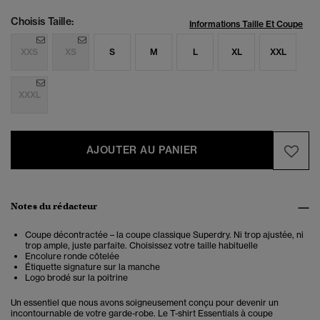
Choisis Taille:
Informations Taille Et Coupe
XXS
XS
S
M
L
XL
XXL
XXXL
AJOUTER AU PANIER
Notes du rédacteur
Coupe décontractée – la coupe classique Superdry. Ni trop ajustée, ni
trop ample, juste parfaite. Choisissez votre taille habituelle
Encolure ronde côtelée
Étiquette signature sur la manche
Logo brodé sur la poitrine
Un essentiel que nous avons soigneusement conçu pour devenir un
incontournable de votre garde-robe. Le T-shirt Essentials à coupe