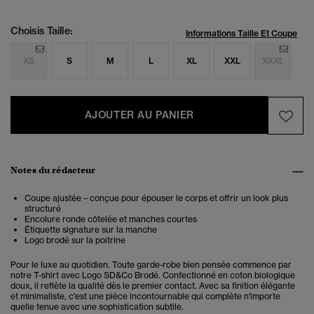
Choisis Taille:
Informations Taille Et Coupe
XS
S
M
L
XL
XXL
XXXL
AJOUTER AU PANIER
Notes du rédacteur
Coupe ajustée – conçue pour épouser le corps et offrir un look plus
structuré
Encolure ronde côtelée et manches courtes
Étiquette signature sur la manche
Logo brodé sur la poitrine
Pour le luxe au quotidien. Toute garde-robe bien pensée commence par
notre T-shirt avec Logo SD&Co Brodé. Confectionné en coton biologique
doux, il reflète la qualité dès le premier contact. Avec sa finition élégante
et minimaliste, c'est une pièce incontournable qui complète n'importe
quelle tenue avec une sophistication subtile.