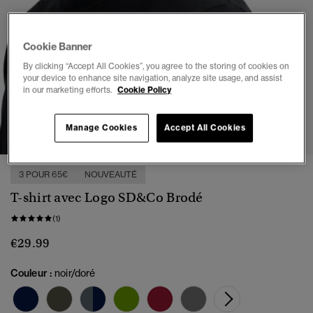
Cookie Banner
By clicking “Accept All Cookies”, you agree to the storing of cookies on
your device to enhance site navigation, analyze site usage, and assist
in our marketing efforts.
Cookie Policy
1
2
3
4
5
6
Manage Cookies
Accept All Cookies
3 POUR 65€
NOUVEAUTÉ
T-shirt avec Logo SD&Co Brodé
(1)
€29.99
Couleur :
noir/doré