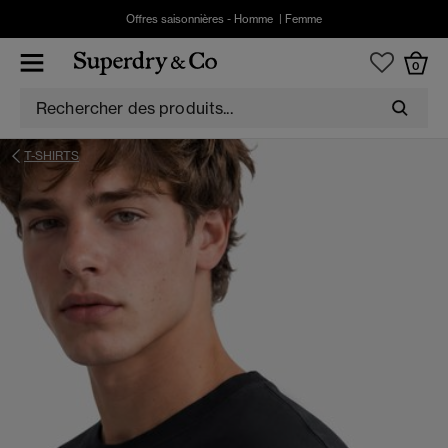
Offres saisonnières -
Homme
|
Femme
0
T-SHIRTS